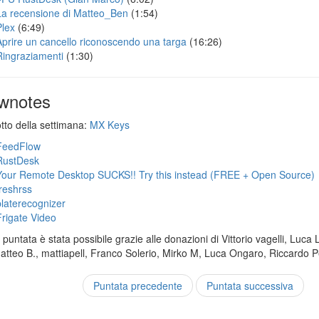
La recensione di Matteo_Ben
(1:54)
Plex
(6:49)
Aprire un cancello riconoscendo una targa
(16:26)
Ringraziamenti
(1:30)
wnotes
otto della settimana:
MX Keys
FeedFlow
RustDesk
Your Remote Desktop SUCKS!! Try this instead (FREE + Open Source)
freshrss
platerecognizer
Frigate Video
puntata è stata possibile grazie alle donazioni di Vittorio vagelli, Luca 
Matteo B., mattiapell, Franco Solerio, Mirko M, Luca Ongaro, Riccardo P
Puntata precedente
Puntata successiva