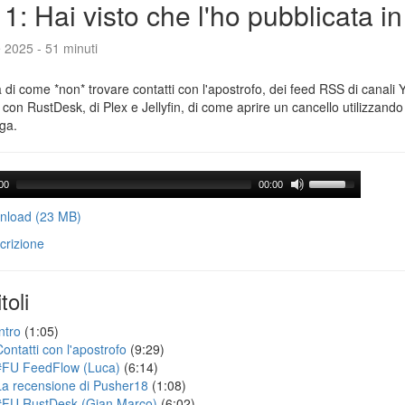
1: Hai visto che l'ho pubblicata i
e 2025 - 51 minuti
a di come *non* trovare contatti con l'apostrofo, dei feed RSS di canali
con RustDesk, di Plex e Jellyfin, di come aprire un cancello utilizzando 
ga.
00
00:00
load (23 MB)
crizione
toli
ntro
(1:05)
Contatti con l'apostrofo
(9:29)
#FU FeedFlow (Luca)
(6:14)
La recensione di Pusher18
(1:08)
#FU RustDesk (Gian Marco)
(6:02)