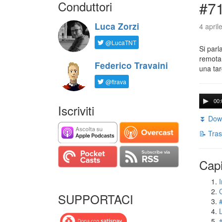
Conduttori
#71
Luca Zorzi
4 april
@LucaTNT
Si parl
remota 
Federico Travaini
una tar
@ftrava
00:
Iscriviti
⏬ Down
📝 Tras
Capi
I
SUPPORTACI