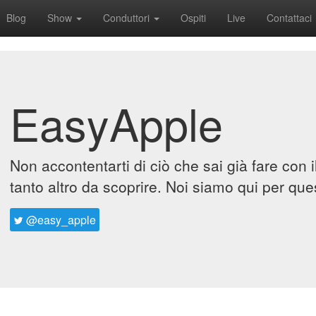
Blog
Show
Conduttori
Ospiti
Live
Contattaci
EasyApple
Non accontentarti di ciò che sai già fare con 
tanto altro da scoprire. Noi siamo qui per que
@easy_apple