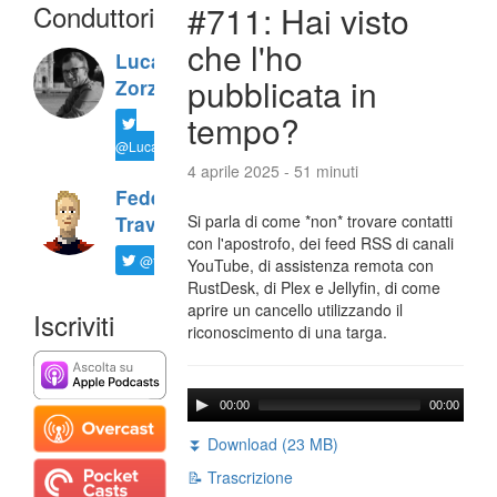
Conduttori
#711: Hai visto
che l'ho
Luca
pubblicata in
Zorzi
tempo?
@LucaTNT
4 aprile 2025 - 51 minuti
Federico
Si parla di come *non* trovare contatti
Travaini
con l'apostrofo, dei feed RSS di canali
@ftrava
YouTube, di assistenza remota con
RustDesk, di Plex e Jellyfin, di come
aprire un cancello utilizzando il
Iscriviti
riconoscimento di una targa.
00:00
00:00
⏬ Download (23 MB)
📝 Trascrizione