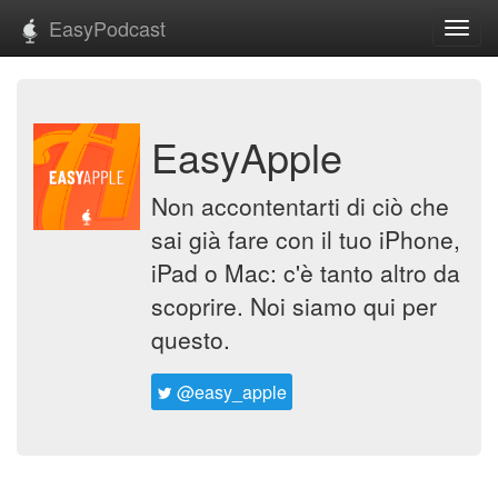
EasyPodcast
Toggl
navig
EasyApple
Non accontentarti di ciò che
sai già fare con il tuo iPhone,
iPad o Mac: c'è tanto altro da
scoprire. Noi siamo qui per
questo.
@easy_apple