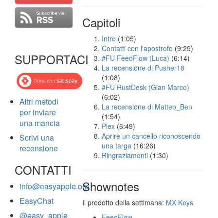
Capitoli
Intro
(1:05)
Contatti con l'apostrofo
(9:29)
SUPPORTACI
#FU FeedFlow (Luca)
(6:14)
La recensione di Pusher18
(1:08)
#FU RustDesk (Gian Marco)
(6:02)
Altri metodi
La recensione di Matteo_Ben
per inviare
(1:54)
una mancia
Plex
(6:49)
Aprire un cancello riconoscendo
Scrivi una
una targa
(16:26)
recensione
Ringraziamenti
(1:30)
CONTATTI
Shownotes
info@easyapple.org
EasyChat
Il prodotto della settimana:
MX Keys
@easy_apple
FeedFlow