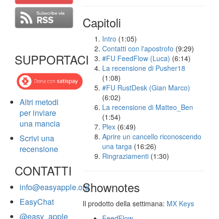
Capitoli
Intro
(1:05)
Contatti con l'apostrofo
(9:29)
SUPPORTACI
#FU FeedFlow (Luca)
(6:14)
La recensione di Pusher18
(1:08)
#FU RustDesk (Gian Marco)
(6:02)
Altri metodi
La recensione di Matteo_Ben
per inviare
(1:54)
una mancia
Plex
(6:49)
Aprire un cancello riconoscendo
Scrivi una
una targa
(16:26)
recensione
Ringraziamenti
(1:30)
CONTATTI
Shownotes
info@easyapple.org
EasyChat
Il prodotto della settimana:
MX Keys
@easy_apple
FeedFlow