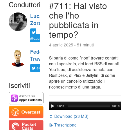
Conduttori
#711: Hai visto
che l'ho
Luca
pubblicata in
Zorzi
tempo?
@LucaTNT
4 aprile 2025 - 51 minuti
Federico
Si parla di come *non* trovare contatti
Travaini
con l'apostrofo, dei feed RSS di canali
@ftrava
YouTube, di assistenza remota con
RustDesk, di Plex e Jellyfin, di come
aprire un cancello utilizzando il
Iscriviti
riconoscimento di una targa.
00:00
00:00
⏬ Download (23 MB)
📝 Trascrizione