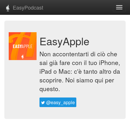
EasyPodcast
Toggl
navig
EasyApple
Non accontentarti di ciò che
sai già fare con il tuo iPhone,
iPad o Mac: c'è tanto altro da
scoprire. Noi siamo qui per
questo.
@easy_apple