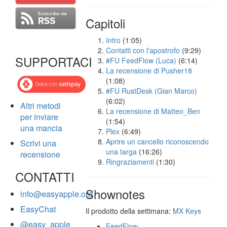
Capitoli
Intro
(1:05)
Contatti con l'apostrofo
(9:29)
SUPPORTACI
#FU FeedFlow (Luca)
(6:14)
La recensione di Pusher18
(1:08)
#FU RustDesk (Gian Marco)
(6:02)
Altri metodi
La recensione di Matteo_Ben
per inviare
(1:54)
una mancia
Plex
(6:49)
Aprire un cancello riconoscendo
Scrivi una
una targa
(16:26)
recensione
Ringraziamenti
(1:30)
CONTATTI
Shownotes
info@easyapple.org
EasyChat
Il prodotto della settimana:
MX Keys
@easy_apple
FeedFlow