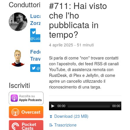
Conduttori
#711: Hai visto
che l'ho
Luca
pubblicata in
Zorzi
tempo?
@LucaTNT
4 aprile 2025 - 51 minuti
Federico
Si parla di come *non* trovare contatti
Travaini
con l'apostrofo, dei feed RSS di canali
@ftrava
YouTube, di assistenza remota con
RustDesk, di Plex e Jellyfin, di come
aprire un cancello utilizzando il
Iscriviti
riconoscimento di una targa.
00:00
00:00
⏬ Download (23 MB)
📝 Trascrizione