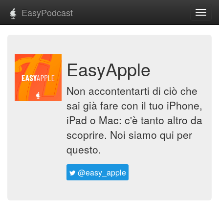
EasyPodcast
Toggl
navig
EasyApple
Non accontentarti di ciò che
sai già fare con il tuo iPhone,
iPad o Mac: c'è tanto altro da
scoprire. Noi siamo qui per
questo.
@easy_apple