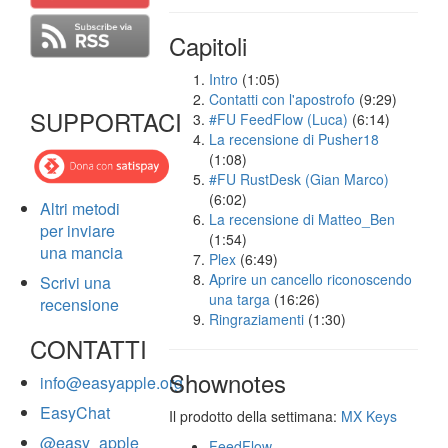
Capitoli
Intro
(1:05)
Contatti con l'apostrofo
(9:29)
SUPPORTACI
#FU FeedFlow (Luca)
(6:14)
La recensione di Pusher18
(1:08)
#FU RustDesk (Gian Marco)
(6:02)
Altri metodi
La recensione di Matteo_Ben
per inviare
(1:54)
una mancia
Plex
(6:49)
Aprire un cancello riconoscendo
Scrivi una
una targa
(16:26)
recensione
Ringraziamenti
(1:30)
CONTATTI
Shownotes
info@easyapple.org
EasyChat
Il prodotto della settimana:
MX Keys
@easy_apple
FeedFlow