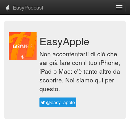
EasyPodcast
Toggl
navig
EasyApple
Non accontentarti di ciò che
sai già fare con il tuo iPhone,
iPad o Mac: c'è tanto altro da
scoprire. Noi siamo qui per
questo.
@easy_apple