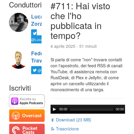
Conduttori
#711: Hai visto
che l'ho
Luca
pubblicata in
Zorzi
tempo?
@LucaTNT
4 aprile 2025 - 51 minuti
Federico
Si parla di come *non* trovare contatti
Travaini
con l'apostrofo, dei feed RSS di canali
@ftrava
YouTube, di assistenza remota con
RustDesk, di Plex e Jellyfin, di come
aprire un cancello utilizzando il
Iscriviti
riconoscimento di una targa.
00:00
00:00
⏬ Download (23 MB)
📝 Trascrizione