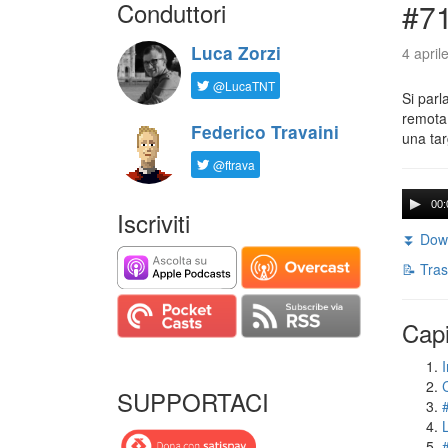
Conduttori
#71
Luca Zorzi
4 april
@LucaTNT
Si parl
remota 
Federico Travaini
una tar
@ftrava
00:
Iscriviti
⏬ Down
📝 Tras
Capi
I
SUPPORTACI