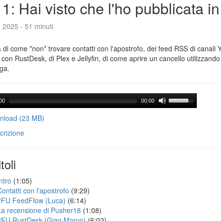
1: Hai visto che l'ho pubblicata i
e 2025 - 51 minuti
a di come *non* trovare contatti con l'apostrofo, dei feed RSS di canali
con RustDesk, di Plex e Jellyfin, di come aprire un cancello utilizzando 
ga.
00
00:00
load (23 MB)
crizione
toli
ntro
(1:05)
Contatti con l'apostrofo
(9:29)
#FU FeedFlow (Luca)
(6:14)
La recensione di Pusher18
(1:08)
#FU RustDesk (Gian Marco)
(6:02)