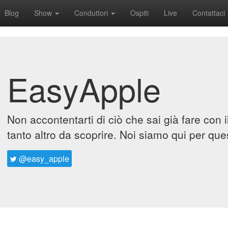
Blog
Show
Conduttori
Ospiti
Live
Contattaci
EasyApple
Non accontentarti di ciò che sai già fare con 
tanto altro da scoprire. Noi siamo qui per que
@easy_apple