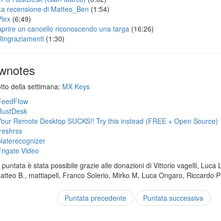
La recensione di Matteo_Ben
(1:54)
Plex
(6:49)
Aprire un cancello riconoscendo una targa
(16:26)
Ringraziamenti
(1:30)
wnotes
otto della settimana:
MX Keys
FeedFlow
RustDesk
Your Remote Desktop SUCKS!! Try this instead (FREE + Open Source)
freshrss
platerecognizer
Frigate Video
puntata è stata possibile grazie alle donazioni di Vittorio vagelli, Luca 
Matteo B., mattiapell, Franco Solerio, Mirko M, Luca Ongaro, Riccardo P
Puntata precedente
Puntata successiva