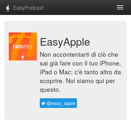
EasyPodcast
Toggl
navig
EasyApple
Non accontentarti di ciò che
sai già fare con il tuo iPhone,
iPad o Mac: c'è tanto altro da
scoprire. Noi siamo qui per
questo.
@easy_apple