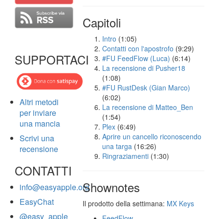
Capitoli
Intro
(1:05)
Contatti con l'apostrofo
(9:29)
SUPPORTACI
#FU FeedFlow (Luca)
(6:14)
La recensione di Pusher18
(1:08)
#FU RustDesk (Gian Marco)
(6:02)
Altri metodi
La recensione di Matteo_Ben
per inviare
(1:54)
una mancia
Plex
(6:49)
Aprire un cancello riconoscendo
Scrivi una
una targa
(16:26)
recensione
Ringraziamenti
(1:30)
CONTATTI
Shownotes
info@easyapple.org
EasyChat
Il prodotto della settimana:
MX Keys
@easy_apple
FeedFlow