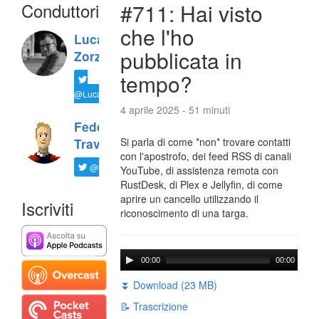
Conduttori
#711: Hai visto
che l'ho
Luca
pubblicata in
Zorzi
tempo?
@LucaTNT
4 aprile 2025 - 51 minuti
Federico
Si parla di come *non* trovare contatti
Travaini
con l'apostrofo, dei feed RSS di canali
@ftrava
YouTube, di assistenza remota con
RustDesk, di Plex e Jellyfin, di come
aprire un cancello utilizzando il
Iscriviti
riconoscimento di una targa.
00:00
00:00
⏬ Download (23 MB)
📝 Trascrizione