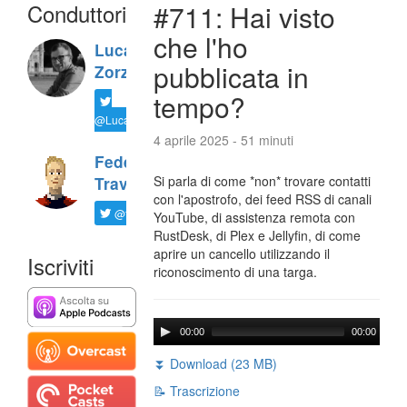
Conduttori
#711: Hai visto
che l'ho
Luca
pubblicata in
Zorzi
tempo?
@LucaTNT
4 aprile 2025 - 51 minuti
Federico
Si parla di come *non* trovare contatti
Travaini
con l'apostrofo, dei feed RSS di canali
@ftrava
YouTube, di assistenza remota con
RustDesk, di Plex e Jellyfin, di come
aprire un cancello utilizzando il
Iscriviti
riconoscimento di una targa.
00:00
00:00
⏬ Download (23 MB)
📝 Trascrizione