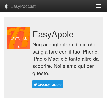
EasyPodcast
Toggl
navig
EasyApple
Non accontentarti di ciò che
sai già fare con il tuo iPhone,
iPad o Mac: c'è tanto altro da
scoprire. Noi siamo qui per
questo.
@easy_apple