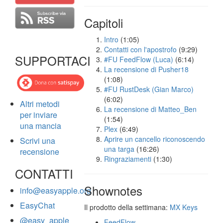
Capitoli
Intro
(1:05)
Contatti con l'apostrofo
(9:29)
SUPPORTACI
#FU FeedFlow (Luca)
(6:14)
La recensione di Pusher18
(1:08)
#FU RustDesk (Gian Marco)
(6:02)
Altri metodi
La recensione di Matteo_Ben
per inviare
(1:54)
una mancia
Plex
(6:49)
Aprire un cancello riconoscendo
Scrivi una
una targa
(16:26)
recensione
Ringraziamenti
(1:30)
CONTATTI
Shownotes
info@easyapple.org
EasyChat
Il prodotto della settimana:
MX Keys
@easy_apple
FeedFlow