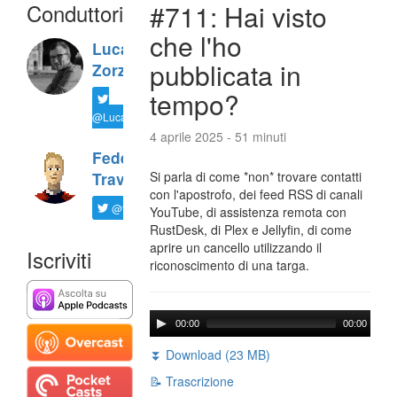
Conduttori
#711: Hai visto
che l'ho
Luca
pubblicata in
Zorzi
tempo?
@LucaTNT
4 aprile 2025 - 51 minuti
Federico
Si parla di come *non* trovare contatti
Travaini
con l'apostrofo, dei feed RSS di canali
@ftrava
YouTube, di assistenza remota con
RustDesk, di Plex e Jellyfin, di come
aprire un cancello utilizzando il
Iscriviti
riconoscimento di una targa.
00:00
00:00
⏬ Download (23 MB)
📝 Trascrizione