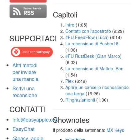
Capitoli
Intro
(1:05)
Contatti con l'apostrofo
(9:29)
SUPPORTACI
#FU FeedFlow (Luca)
(6:14)
La recensione di Pusher18
(1:08)
#FU RustDesk (Gian Marco)
(6:02)
Altri metodi
La recensione di Matteo_Ben
per inviare
(1:54)
una mancia
Plex
(6:49)
Aprire un cancello riconoscendo
Scrivi una
una targa
(16:26)
recensione
Ringraziamenti
(1:30)
CONTATTI
Shownotes
info@easyapple.org
EasyChat
Il prodotto della settimana:
MX Keys
@easy_apple
FeedFlow