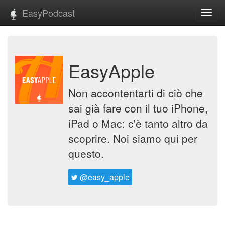
EasyPodcast
Toggl
navig
EasyApple
Non accontentarti di ciò che
sai già fare con il tuo iPhone,
iPad o Mac: c'è tanto altro da
scoprire. Noi siamo qui per
questo.
@easy_apple