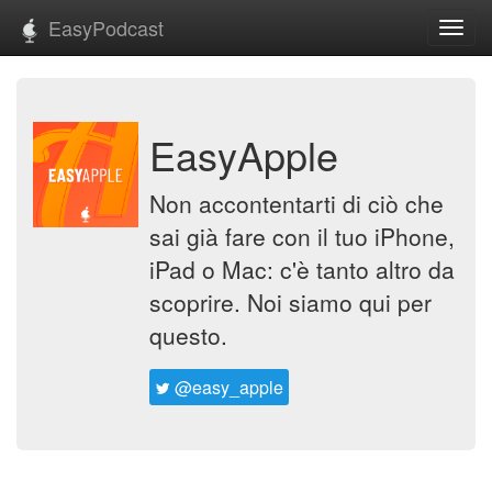
EasyPodcast
Toggl
navig
EasyApple
Non accontentarti di ciò che
sai già fare con il tuo iPhone,
iPad o Mac: c'è tanto altro da
scoprire. Noi siamo qui per
questo.
@easy_apple