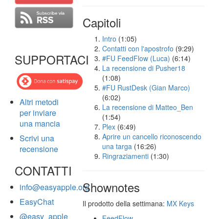
Capitoli
Intro
(1:05)
Contatti con l'apostrofo
(9:29)
SUPPORTACI
#FU FeedFlow (Luca)
(6:14)
La recensione di Pusher18
(1:08)
#FU RustDesk (Gian Marco)
(6:02)
Altri metodi
La recensione di Matteo_Ben
per inviare
(1:54)
una mancia
Plex
(6:49)
Aprire un cancello riconoscendo
Scrivi una
una targa
(16:26)
recensione
Ringraziamenti
(1:30)
CONTATTI
Shownotes
info@easyapple.org
EasyChat
Il prodotto della settimana:
MX Keys
@easy_apple
FeedFlow