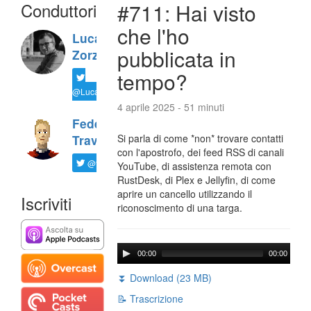
Conduttori
#711: Hai visto
che l'ho
Luca
pubblicata in
Zorzi
tempo?
@LucaTNT
4 aprile 2025 - 51 minuti
Federico
Si parla di come *non* trovare contatti
Travaini
con l'apostrofo, dei feed RSS di canali
@ftrava
YouTube, di assistenza remota con
RustDesk, di Plex e Jellyfin, di come
aprire un cancello utilizzando il
Iscriviti
riconoscimento di una targa.
00:00
00:00
⏬ Download (23 MB)
📝 Trascrizione