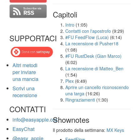
Capitoli
Intro
(1:05)
Contatti con l'apostrofo
(9:29)
SUPPORTACI
#FU FeedFlow (Luca)
(6:14)
La recensione di Pusher18
(1:08)
#FU RustDesk (Gian Marco)
(6:02)
Altri metodi
La recensione di Matteo_Ben
per inviare
(1:54)
una mancia
Plex
(6:49)
Aprire un cancello riconoscendo
Scrivi una
una targa
(16:26)
recensione
Ringraziamenti
(1:30)
CONTATTI
Shownotes
info@easyapple.org
EasyChat
Il prodotto della settimana:
MX Keys
@easy_apple
FeedFlow