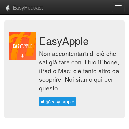
EasyPodcast
Toggl
navig
EasyApple
Non accontentarti di ciò che
sai già fare con il tuo iPhone,
iPad o Mac: c'è tanto altro da
scoprire. Noi siamo qui per
questo.
@easy_apple