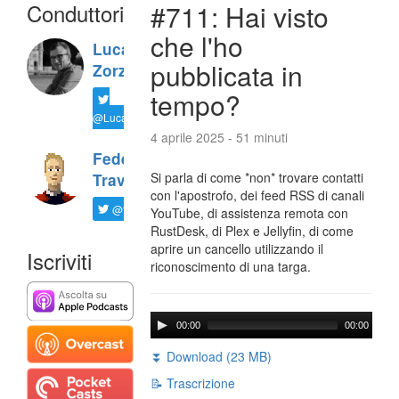
Conduttori
#711: Hai visto
che l'ho
Luca
pubblicata in
Zorzi
tempo?
@LucaTNT
4 aprile 2025 - 51 minuti
Federico
Si parla di come *non* trovare contatti
Travaini
con l'apostrofo, dei feed RSS di canali
@ftrava
YouTube, di assistenza remota con
RustDesk, di Plex e Jellyfin, di come
aprire un cancello utilizzando il
Iscriviti
riconoscimento di una targa.
00:00
00:00
⏬ Download (23 MB)
📝 Trascrizione