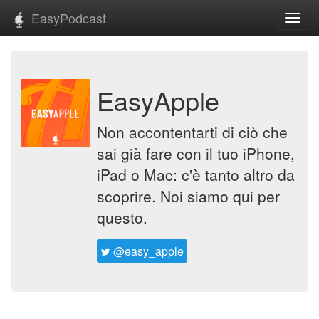
EasyPodcast
Toggl
navig
EasyApple
Non accontentarti di ciò che
sai già fare con il tuo iPhone,
iPad o Mac: c'è tanto altro da
scoprire. Noi siamo qui per
questo.
@easy_apple