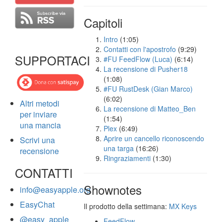
Capitoli
Intro
(1:05)
Contatti con l'apostrofo
(9:29)
SUPPORTACI
#FU FeedFlow (Luca)
(6:14)
La recensione di Pusher18
(1:08)
#FU RustDesk (Gian Marco)
(6:02)
Altri metodi
La recensione di Matteo_Ben
per inviare
(1:54)
una mancia
Plex
(6:49)
Aprire un cancello riconoscendo
Scrivi una
una targa
(16:26)
recensione
Ringraziamenti
(1:30)
CONTATTI
Shownotes
info@easyapple.org
EasyChat
Il prodotto della settimana:
MX Keys
@easy_apple
FeedFlow