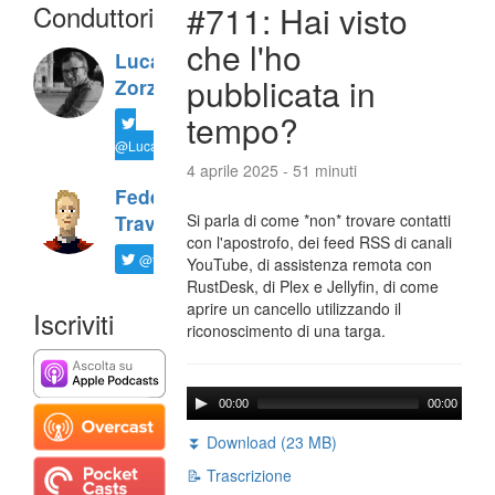
Conduttori
#711: Hai visto
che l'ho
Luca
pubblicata in
Zorzi
tempo?
@LucaTNT
4 aprile 2025 - 51 minuti
Federico
Si parla di come *non* trovare contatti
Travaini
con l'apostrofo, dei feed RSS di canali
@ftrava
YouTube, di assistenza remota con
RustDesk, di Plex e Jellyfin, di come
aprire un cancello utilizzando il
Iscriviti
riconoscimento di una targa.
00:00
00:00
⏬ Download (23 MB)
📝 Trascrizione