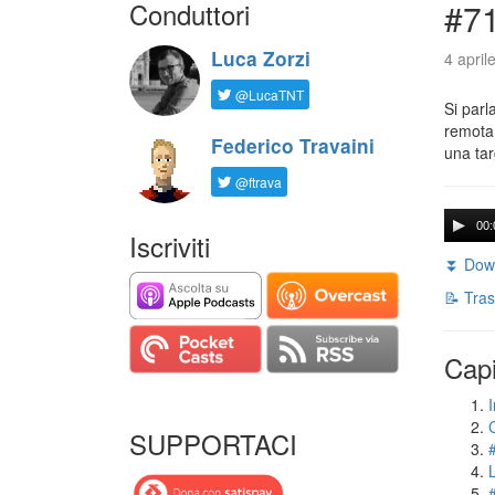
Conduttori
#71
Luca Zorzi
4 april
@LucaTNT
Si parl
remota 
Federico Travaini
una tar
@ftrava
00:
Iscriviti
⏬ Down
📝 Tras
Capi
I
SUPPORTACI