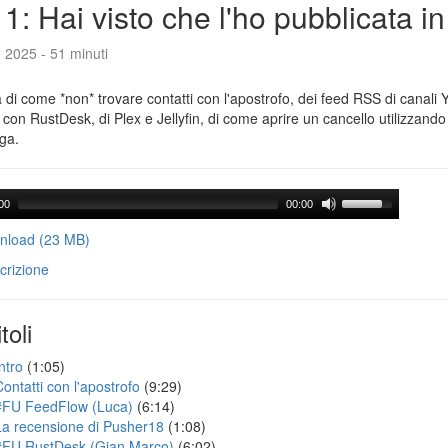
1: Hai visto che l'ho pubblicata i
e 2025 - 51 minuti
a di come *non* trovare contatti con l'apostrofo, dei feed RSS di canali
con RustDesk, di Plex e Jellyfin, di come aprire un cancello utilizzando 
ga.
00
00:00
load (23 MB)
crizione
toli
ntro
(1:05)
Contatti con l'apostrofo
(9:29)
#FU FeedFlow (Luca)
(6:14)
La recensione di Pusher18
(1:08)
#FU RustDesk (Gian Marco)
(6:02)