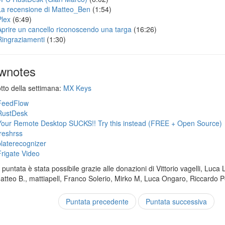
La recensione di Matteo_Ben
(1:54)
Plex
(6:49)
Aprire un cancello riconoscendo una targa
(16:26)
Ringraziamenti
(1:30)
wnotes
otto della settimana:
MX Keys
FeedFlow
RustDesk
Your Remote Desktop SUCKS!! Try this instead (FREE + Open Source)
freshrss
platerecognizer
Frigate Video
puntata è stata possibile grazie alle donazioni di Vittorio vagelli, Luca 
Matteo B., mattiapell, Franco Solerio, Mirko M, Luca Ongaro, Riccardo P
Puntata precedente
Puntata successiva