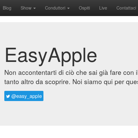
Blog
Show
Conduttori
Ospiti
Live
Contattaci
EasyApple
Non accontentarti di ciò che sai già fare con 
tanto altro da scoprire. Noi siamo qui per que
@easy_apple