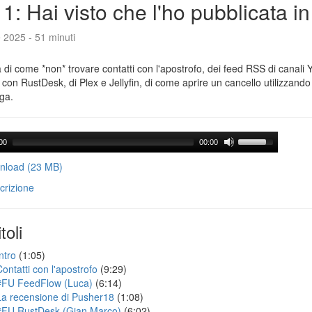
1: Hai visto che l'ho pubblicata i
e 2025 - 51 minuti
a di come *non* trovare contatti con l'apostrofo, dei feed RSS di canali
con RustDesk, di Plex e Jellyfin, di come aprire un cancello utilizzando 
ga.
00
00:00
load (23 MB)
crizione
toli
ntro
(1:05)
Contatti con l'apostrofo
(9:29)
#FU FeedFlow (Luca)
(6:14)
La recensione di Pusher18
(1:08)
#FU RustDesk (Gian Marco)
(6:02)