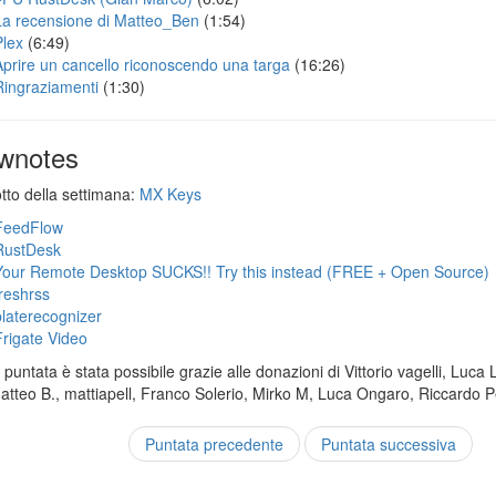
La recensione di Matteo_Ben
(1:54)
Plex
(6:49)
Aprire un cancello riconoscendo una targa
(16:26)
Ringraziamenti
(1:30)
wnotes
otto della settimana:
MX Keys
FeedFlow
RustDesk
Your Remote Desktop SUCKS!! Try this instead (FREE + Open Source)
freshrss
platerecognizer
Frigate Video
puntata è stata possibile grazie alle donazioni di Vittorio vagelli, Luca 
Matteo B., mattiapell, Franco Solerio, Mirko M, Luca Ongaro, Riccardo P
Puntata precedente
Puntata successiva