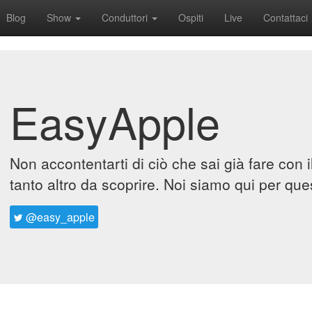
Blog
Show
Conduttori
Ospiti
Live
Contattaci
EasyApple
Non accontentarti di ciò che sai già fare con 
tanto altro da scoprire. Noi siamo qui per que
@easy_apple