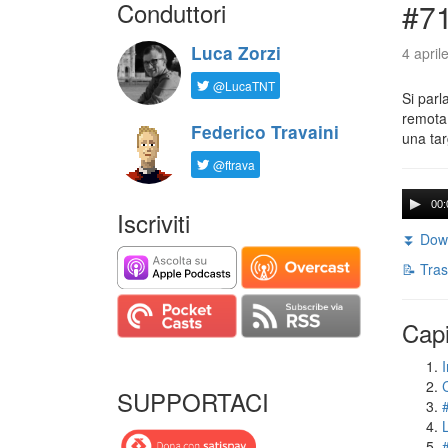
Conduttori
#71
Luca Zorzi
4 april
@LucaTNT
Si parl
remota 
Federico Travaini
una tar
@ftrava
00:
Iscriviti
⏬ Down
📝 Tras
Capi
I
SUPPORTACI