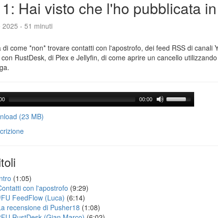
1: Hai visto che l'ho pubblicata i
e 2025 - 51 minuti
a di come *non* trovare contatti con l'apostrofo, dei feed RSS di canali
con RustDesk, di Plex e Jellyfin, di come aprire un cancello utilizzando 
ga.
00
00:00
load (23 MB)
crizione
toli
ntro
(1:05)
Contatti con l'apostrofo
(9:29)
#FU FeedFlow (Luca)
(6:14)
La recensione di Pusher18
(1:08)
#FU RustDesk (Gian Marco)
(6:02)