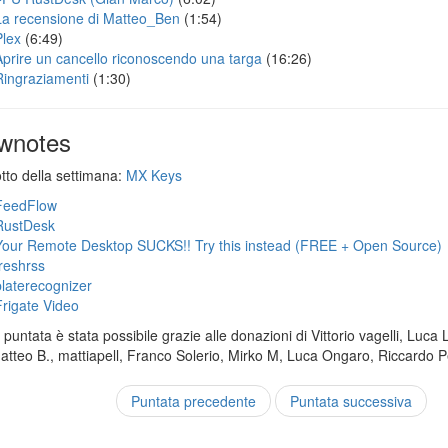
La recensione di Matteo_Ben
(1:54)
Plex
(6:49)
Aprire un cancello riconoscendo una targa
(16:26)
Ringraziamenti
(1:30)
wnotes
otto della settimana:
MX Keys
FeedFlow
RustDesk
Your Remote Desktop SUCKS!! Try this instead (FREE + Open Source)
freshrss
platerecognizer
Frigate Video
puntata è stata possibile grazie alle donazioni di Vittorio vagelli, Luca 
Matteo B., mattiapell, Franco Solerio, Mirko M, Luca Ongaro, Riccardo P
Puntata precedente
Puntata successiva