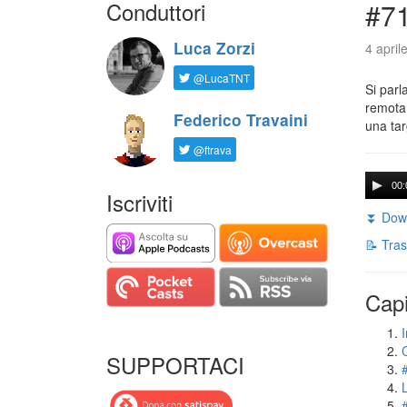
Conduttori
#71
Luca Zorzi
4 april
@LucaTNT
Si parl
remota 
Federico Travaini
una tar
@ftrava
00:
Iscriviti
⏬ Down
📝 Tras
Capi
I
SUPPORTACI