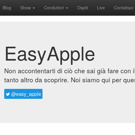
Blog
Show
Conduttori
Ospiti
Live
Contattaci
EasyApple
Non accontentarti di ciò che sai già fare con 
tanto altro da scoprire. Noi siamo qui per que
@easy_apple