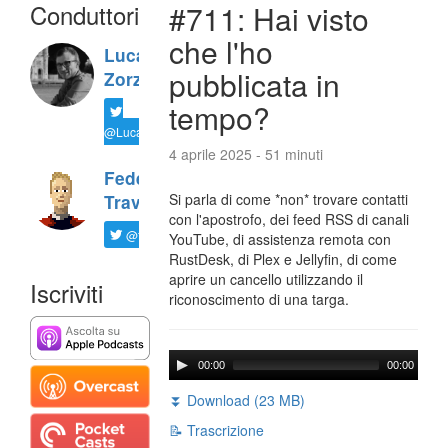
Conduttori
#711: Hai visto
che l'ho
Luca
pubblicata in
Zorzi
tempo?
@LucaTNT
4 aprile 2025 - 51 minuti
Federico
Si parla di come *non* trovare contatti
Travaini
con l'apostrofo, dei feed RSS di canali
@ftrava
YouTube, di assistenza remota con
RustDesk, di Plex e Jellyfin, di come
aprire un cancello utilizzando il
Iscriviti
riconoscimento di una targa.
00:00
00:00
⏬ Download (23 MB)
📝 Trascrizione