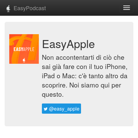
EasyPodcast
Toggl
navig
EasyApple
Non accontentarti di ciò che
sai già fare con il tuo iPhone,
iPad o Mac: c'è tanto altro da
scoprire. Noi siamo qui per
questo.
@easy_apple