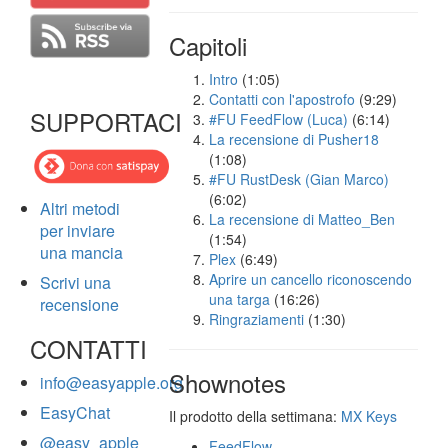
Capitoli
Intro
(1:05)
Contatti con l'apostrofo
(9:29)
SUPPORTACI
#FU FeedFlow (Luca)
(6:14)
La recensione di Pusher18
(1:08)
#FU RustDesk (Gian Marco)
(6:02)
Altri metodi
La recensione di Matteo_Ben
per inviare
(1:54)
una mancia
Plex
(6:49)
Aprire un cancello riconoscendo
Scrivi una
una targa
(16:26)
recensione
Ringraziamenti
(1:30)
CONTATTI
Shownotes
info@easyapple.org
EasyChat
Il prodotto della settimana:
MX Keys
@easy_apple
FeedFlow