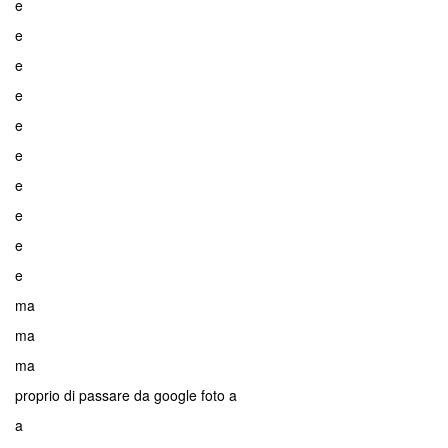
e
e
e
e
e
e
e
e
e
e
ma
ma
ma
proprio di passare da google foto a
a