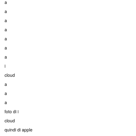
a
a
a
a
a
a
a
i
cloud
a
a
a
foto di i
cloud
quindi di apple