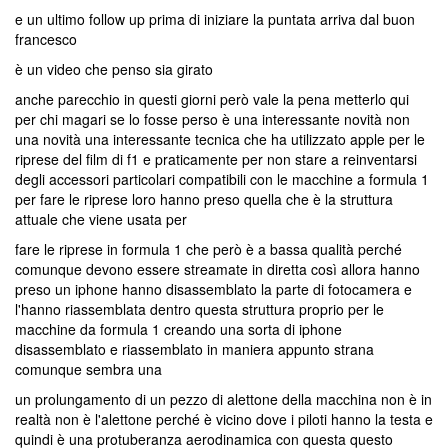
e un ultimo follow up prima di iniziare la puntata arriva dal buon
francesco
è un video che penso sia girato
anche parecchio in questi giorni però vale la pena metterlo qui
per chi magari se lo fosse perso è una interessante novità non
una novità una interessante tecnica che ha utilizzato apple per le
riprese del film di f1 e praticamente per non stare a reinventarsi
degli accessori particolari compatibili con le macchine a formula 1
per fare le riprese loro hanno preso quella che è la struttura
attuale che viene usata per
fare le riprese in formula 1 che però è a bassa qualità perché
comunque devono essere streamate in diretta così allora hanno
preso un iphone hanno disassemblato la parte di fotocamera e
l'hanno riassemblata dentro questa struttura proprio per le
macchine da formula 1 creando una sorta di iphone
disassemblato e riassemblato in maniera appunto strana
comunque sembra una
un prolungamento di un pezzo di alettone della macchina non è in
realtà non è l'alettone perché è vicino dove i piloti hanno la testa e
quindi è una protuberanza aerodinamica con questa questo