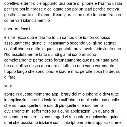
obiettivo e dentro c'è appunto una parte di iphone e l'hanno usata
per fare poi le riprese e collegato con poi un ipad perché poteva
gestire la parte di diciamo di configurazione della fotocamera con
come vari bilanciamenti o
aperture focali
e simili ecco qua entriamo in un campo che io non conosco
assolutamente quindi ci incasiniamo secondo voi gli ho segnati i
capitoli che ho detto in questa puntata bravi avete indovinato non
l'ho assolutamente fatto quindi già mi sono mi sono
completamente perso però fortunatamente questa puntata avrà
tre capitoli se riesco a parlare di tutto se non vado veramente
troppo lungo che sono iphone ipad e mac perché cosa ho deciso
di fare
vorrei
aprire in questo momento app library del mio iphone e dirvi tutte
le applicazioni che ho installate sull'iphone quelle che uso quelle
che non uso quelle che uso di più quelle che uso meno
ovviamente mi soffermerò su alcune applicazioni un quarto di
secondo e su altre invece magari vi racconterò qualcosina quindi
direi che possiamo iniziare con il mio iphone prima applicazione e