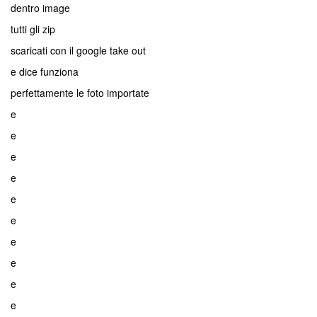
dentro image
tutti gli zip
scaricati con il google take out
e dice funziona
perfettamente le foto importate
e
e
e
e
e
e
e
e
e
e