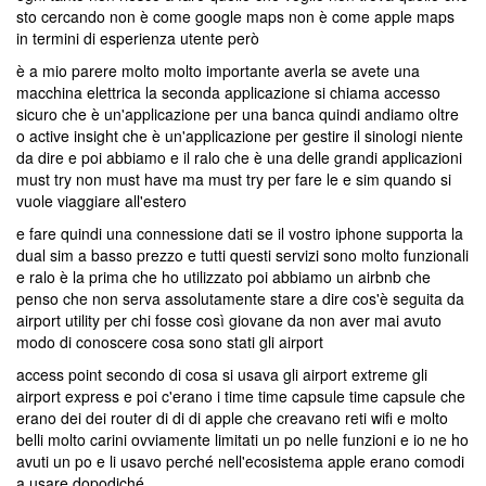
sto cercando non è come google maps non è come apple maps
in termini di esperienza utente però
è a mio parere molto molto importante averla se avete una
macchina elettrica la seconda applicazione si chiama accesso
sicuro che è un'applicazione per una banca quindi andiamo oltre
o active insight che è un'applicazione per gestire il sinologi niente
da dire e poi abbiamo e il ralo che è una delle grandi applicazioni
must try non must have ma must try per fare le e sim quando si
vuole viaggiare all'estero
e fare quindi una connessione dati se il vostro iphone supporta la
dual sim a basso prezzo e tutti questi servizi sono molto funzionali
e ralo è la prima che ho utilizzato poi abbiamo un airbnb che
penso che non serva assolutamente stare a dire cos'è seguita da
airport utility per chi fosse così giovane da non aver mai avuto
modo di conoscere cosa sono stati gli airport
access point secondo di cosa si usava gli airport extreme gli
airport express e poi c'erano i time time capsule time capsule che
erano dei dei router di di di apple che creavano reti wifi e molto
belli molto carini ovviamente limitati un po nelle funzioni e io ne ho
avuti un po e li usavo perché nell'ecosistema apple erano comodi
a usare dopodiché