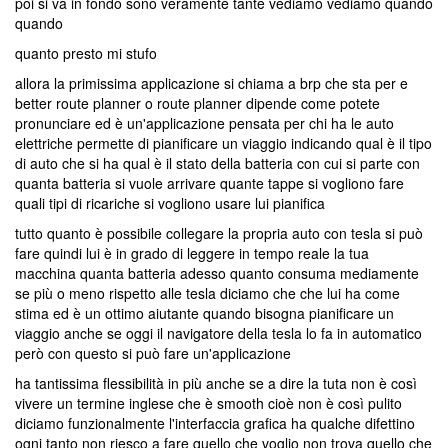
poi si va in fondo sono veramente tante vediamo vediamo quando
quando
quanto presto mi stufo
allora la primissima applicazione si chiama a brp che sta per e
better route planner o route planner dipende come potete
pronunciare ed è un'applicazione pensata per chi ha le auto
elettriche permette di pianificare un viaggio indicando qual è il tipo
di auto che si ha qual è il stato della batteria con cui si parte con
quanta batteria si vuole arrivare quante tappe si vogliono fare
quali tipi di ricariche si vogliono usare lui pianifica
tutto quanto è possibile collegare la propria auto con tesla si può
fare quindi lui è in grado di leggere in tempo reale la tua
macchina quanta batteria adesso quanto consuma mediamente
se più o meno rispetto alle tesla diciamo che che lui ha come
stima ed è un ottimo aiutante quando bisogna pianificare un
viaggio anche se oggi il navigatore della tesla lo fa in automatico
però con questo si può fare un'applicazione
ha tantissima flessibilità in più anche se a dire la tuta non è così
vivere un termine inglese che è smooth cioè non è così pulito
diciamo funzionalmente l'interfaccia grafica ha qualche difettino
ogni tanto non riesco a fare quello che voglio non trova quello che