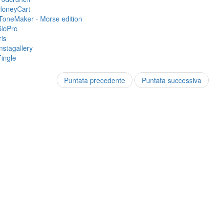
HoneyCart
iToneMaker - Morse edition
SloPro
ris
Instagallery
Fingle
Puntata precedente
Puntata successiva