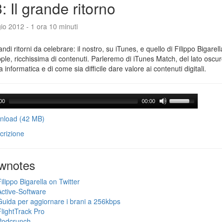
: Il grande ritorno
o 2012 - 1 ora 10 minuti
ndi ritorni da celebrare: il nostro, su iTunes, e quello di Filippo Bigarell
le, ricchissima di contenuti. Parleremo di iTunes Match, del lato oscuro
ia informatica e di come sia difficile dare valore ai contenuti digitali.
00
00:00
load (42 MB)
crizione
wnotes
ilippo Bigarella on Twitter
Active-Software
Guida per aggiornare i brani a 256kbps
FlightTrack Pro
Podcrunch