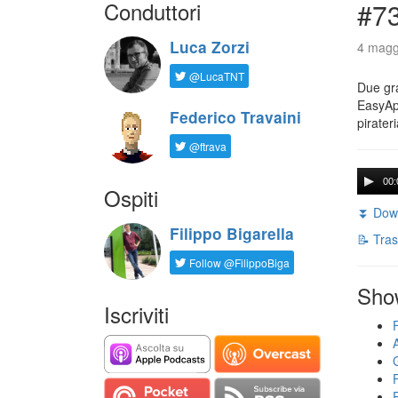
Conduttori
#73
Luca Zorzi
4 maggi
@LucaTNT
Due gra
EasyApp
Federico Travaini
pirater
@ftrava
00:
Ospiti
⏬ Down
Filippo Bigarella
📝 Tras
Follow @FilippoBiga
Sho
Iscriviti
F