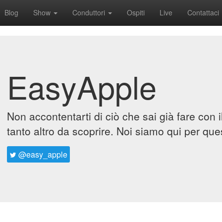
Blog
Show
Conduttori
Ospiti
Live
Contattaci
EasyApple
Non accontentarti di ciò che sai già fare con 
tanto altro da scoprire. Noi siamo qui per que
@easy_apple