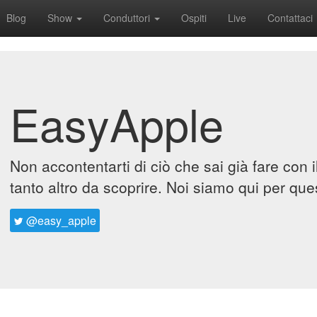
Blog
Show
Conduttori
Ospiti
Live
Contattaci
EasyApple
Non accontentarti di ciò che sai già fare con 
tanto altro da scoprire. Noi siamo qui per que
@easy_apple