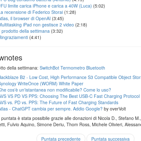
#FU limite carica iPhone e carica a 40W (Luca)
(5:02)
La recensione di Federico Storai
(1:28)
Atlas, il browser di OpenAI
(3:45)
Multitasking iPad non gestisce 2 video
(2:18)
Il prodotto della settimana
(3:32)
Ringraziamenti
(4:41)
wnotes
otto della settimana:
SwitchBot Termometro Bluetooth
Backblaze B2 - Low Cost, High Performance S3 Compatible Object Sto
Synology WriteOnce (WORM) White Paper
Che cos'è un'istantanea non modificabile? Come lo uso?
AVS VS PD VS PPS: Choosing The Best USB-C Fast Charging Protocol
AVS vs. PD vs. PPS: The Future of Fast Charging Standards
Atlas - ChatGPT cambia per sempre. Addio Google?
by overVolt
puntata è stata possibile grazie alle donazioni di Nicola D., Stefano M.
tti, Fulvio Aquino, Simone Deriu, Thom Ross, Michele Olivieri, Alessand
Puntata precedente
Puntata successiva