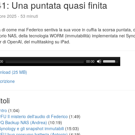
1: Una puntata quasi finita
bre 2025 - 53 minuti
a di come mai Federico sentiva la sua voce in cuffia la scorsa puntata,
prio NAS, della tecnologia WORM (immutabilità) implementata nei Synolo
 di OpenAI, del multitasking su iPad.
00
00:00
load (25 MB)
crizione
toli
ntro
(1:04)
#FU Il misterio dell'audio di Federico
(1:49)
#Q Backup NAS (Andrea)
(10:19)
Synology e gli snapshot immutabili
(15:03)
#FU bug consumo batteria (Antonio)
(4:19)