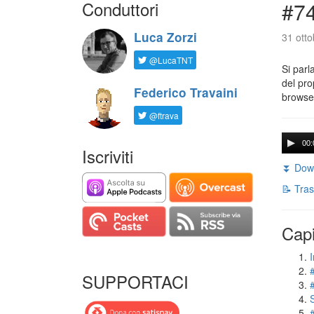
Conduttori
#74
Luca Zorzi
31 otto
@LucaTNT
Si parl
del pro
Federico Travaini
browser
@ftrava
00:
Iscriviti
⏬ Down
📝 Tras
Capi
I
SUPPORTACI