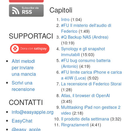
Capitoli
Intro
(1:04)
#FU Il misterio dell'audio di
Federico
(1:49)
SUPPORTACI
#Q Backup NAS (Andrea)
(10:19)
Synology e gli snapshot
immutabili
(15:03)
#FU bug consumo batteria
Altri metodi
(Antonio)
(4:19)
per inviare
#FU limite carica iPhone e carica
una mancia
a 40W (Luca)
(5:02)
Scrivi una
La recensione di Federico Storai
recensione
(1:28)
Atlas, il browser di OpenAI
CONTATTI
(3:45)
Multitasking iPad non gestisce 2
info@easyapple.org
video
(2:18)
Il prodotto della settimana
(3:32)
EasyChat
Ringraziamenti
(4:41)
@easy_apple