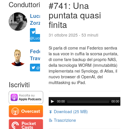
Conduttori
#741: Una
puntata quasi
Luca
finita
Zorzi
31 ottobre 2025 - 53 minuti
@LucaTNT
Si parla di come mai Federico sentiva
Federico
la sua voce in cuffia la scorsa puntata,
Travaini
di come fare backup del proprio NAS,
della tecnologia WORM (immutabilità)
@ftrava
implementata nei Synology, di Atlas, il
nuovo browser di OpenAI, del
Iscriviti
multitasking su iPad.
00:00
00:00
⏬ Download (25 MB)
📝 Trascrizione