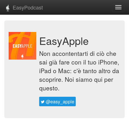
EasyPodcast
Toggl
navig
EasyApple
Non accontentarti di ciò che
sai già fare con il tuo iPhone,
iPad o Mac: c'è tanto altro da
scoprire. Noi siamo qui per
questo.
@easy_apple