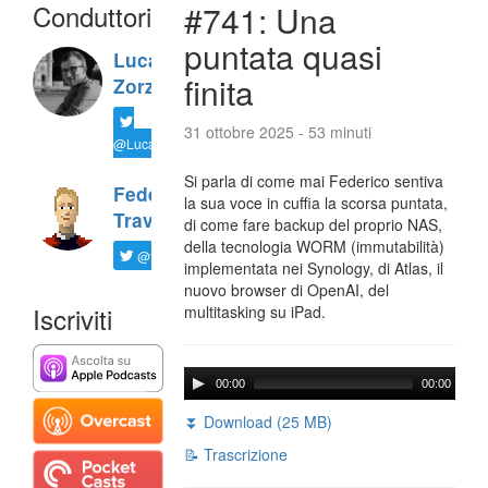
Conduttori
#741: Una
puntata quasi
Luca
finita
Zorzi
31 ottobre 2025 - 53 minuti
@LucaTNT
Si parla di come mai Federico sentiva
Federico
la sua voce in cuffia la scorsa puntata,
Travaini
di come fare backup del proprio NAS,
della tecnologia WORM (immutabilità)
@ftrava
implementata nei Synology, di Atlas, il
nuovo browser di OpenAI, del
Iscriviti
multitasking su iPad.
00:00
00:00
⏬ Download (25 MB)
📝 Trascrizione