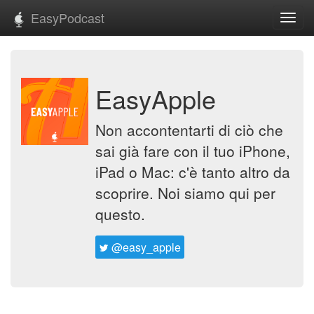
EasyPodcast
Toggl
navig
EasyApple
Non accontentarti di ciò che
sai già fare con il tuo iPhone,
iPad o Mac: c'è tanto altro da
scoprire. Noi siamo qui per
questo.
@easy_apple