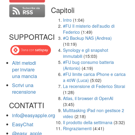
Capitoli
Intro
(1:04)
#FU Il misterio dell'audio di
Federico
(1:49)
SUPPORTACI
#Q Backup NAS (Andrea)
(10:19)
Synology e gli snapshot
immutabili
(15:03)
#FU bug consumo batteria
Altri metodi
(Antonio)
(4:19)
per inviare
#FU limite carica iPhone e carica
una mancia
a 40W (Luca)
(5:02)
Scrivi una
La recensione di Federico Storai
recensione
(1:28)
Atlas, il browser di OpenAI
CONTATTI
(3:45)
Multitasking iPad non gestisce 2
info@easyapple.org
video
(2:18)
Il prodotto della settimana
(3:32)
EasyChat
Ringraziamenti
(4:41)
@easy_apple