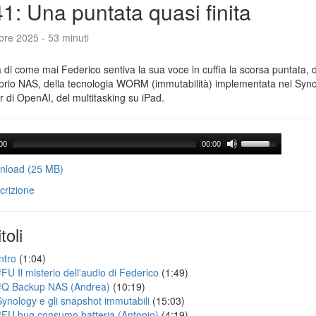
1: Una puntata quasi finita
bre 2025 - 53 minuti
a di come mai Federico sentiva la sua voce in cuffia la scorsa puntata,
prio NAS, della tecnologia WORM (immutabilità) implementata nei Synolo
 di OpenAI, del multitasking su iPad.
00
00:00
load (25 MB)
crizione
toli
ntro
(1:04)
#FU Il misterio dell'audio di Federico
(1:49)
#Q Backup NAS (Andrea)
(10:19)
Synology e gli snapshot immutabili
(15:03)
#FU bug consumo batteria (Antonio)
(4:19)