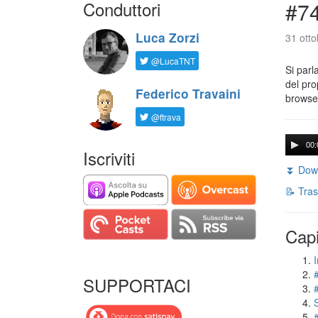
Conduttori
#74
Luca Zorzi
31 otto
@LucaTNT
Si parl
del pro
Federico Travaini
browser
@ftrava
00:
Iscriviti
⏬ Down
📝 Tras
Capi
I
SUPPORTACI