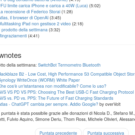
#FU limite carica iPhone e carica a 40W (Luca)
(5:02)
La recensione di Federico Storai
(1:28)
Atlas, il browser di OpenAI
(3:45)
Multitasking iPad non gestisce 2 video
(2:18)
Il prodotto della settimana
(3:32)
Ringraziamenti
(4:41)
wnotes
otto della settimana:
SwitchBot Termometro Bluetooth
Backblaze B2 - Low Cost, High Performance S3 Compatible Object Sto
Synology WriteOnce (WORM) White Paper
Che cos'è un'istantanea non modificabile? Come lo uso?
AVS VS PD VS PPS: Choosing The Best USB-C Fast Charging Protocol
AVS vs. PD vs. PPS: The Future of Fast Charging Standards
Atlas - ChatGPT cambia per sempre. Addio Google?
by overVolt
puntata è stata possibile grazie alle donazioni di Nicola D., Stefano M.
tti, Fulvio Aquino, Simone Deriu, Thom Ross, Michele Olivieri, Alessand
Puntata precedente
Puntata successiva