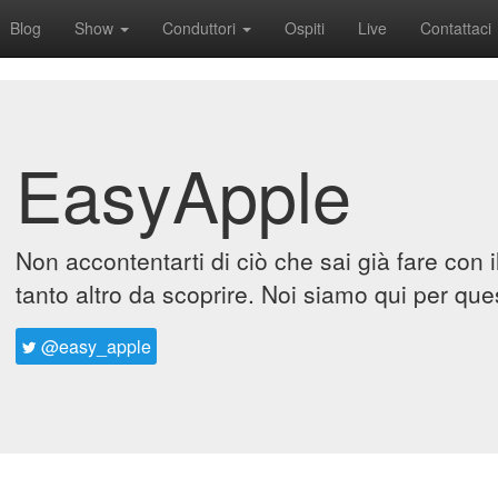
Blog
Show
Conduttori
Ospiti
Live
Contattaci
EasyApple
Non accontentarti di ciò che sai già fare con 
tanto altro da scoprire. Noi siamo qui per que
@easy_apple