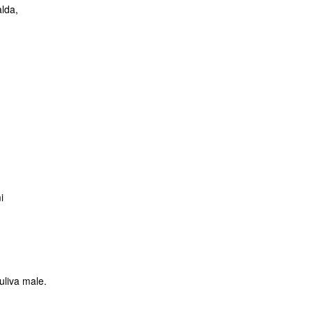
alda,
i
uliva male.