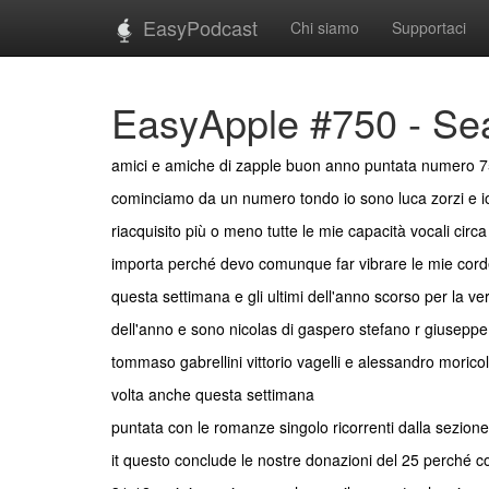
EasyPodcast
Chi siamo
Supportaci
EasyApple #750 - Sea
amici e amiche di zapple buon anno puntata numero 750 
cominciamo da un numero tondo io sono luca zorzi e io 
riacquisito più o meno tutte le mie capacità vocali cir
importa perché devo comunque far vibrare le mie corde 
questa settimana e gli ultimi dell'anno scorso per la ve
dell'anno e sono nicolas di gaspero stefano r giuseppe b
tommaso gabrellini vittorio vagelli e alessandro moric
volta anche questa settimana
puntata con le romanze singolo ricorrenti dalla sezione
it questo conclude le nostre donazioni del 25 perché c