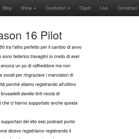
Blog
Show
Conduttori
Ospiti
Live
Contattaci
son 16 Pilot
tra l'altro perfetto per il cambio di anno
sono federico travaglini io credo di aver
ca ancora un po di raffreddore ma non
vocali per ringraziare i manciatori di
rità perché stiamo registrando all'ultimo
rusadelli davide tinti nicola di
oli che ci hanno supportato anche questa
 supportaci del sito esic podcast punto
ome dicevo registriamo registrando il