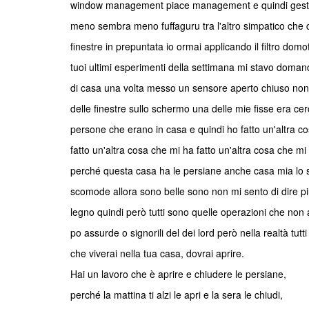
window management piace management e quindi gestio
meno sembra meno fuffaguru tra l'altro simpatico che q
finestre in prepuntata io ormai applicando il filtro domo
tuoi ultimi esperimenti della settimana mi stavo doman
di casa una volta messo un sensore aperto chiuso non s
delle finestre sullo schermo una delle mie fisse era cer
persone che erano in casa e quindi ho fatto un'altra co
fatto un'altra cosa che mi ha fatto un'altra cosa che mi
perché questa casa ha le persiane anche casa mia lo s
scomode allora sono belle sono non mi sento di dire p
legno quindi però tutti sono quelle operazioni che non
po assurde o signorili del dei lord però nella realtà tutti i
che viverai nella tua casa, dovrai aprire.
Hai un lavoro che è aprire e chiudere le persiane,
perché la mattina ti alzi le apri e la sera le chiudi,