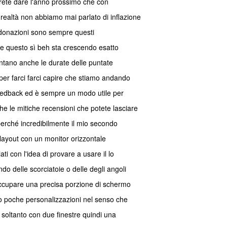
rrete dare l'anno prossimo che con
 realtà non abbiamo mai parlato di inflazione
le donazioni sono sempre questi
tate questo sì beh sta crescendo esatto
entano anche le durate delle puntate
er farci farci capire che stiamo andando
 feedback ed è sempre un modo utile per
e le mitiche recensioni che potete lasciare
perché incredibilmente il mio secondo
 layout con un monitor orizzontale
i con l'idea di provare a usare il lo
ndo delle scorciatoie o delle degli angoli
occupare una precisa porzione di schermo
po poche personalizzazioni nel senso che
 soltanto con due finestre quindi una