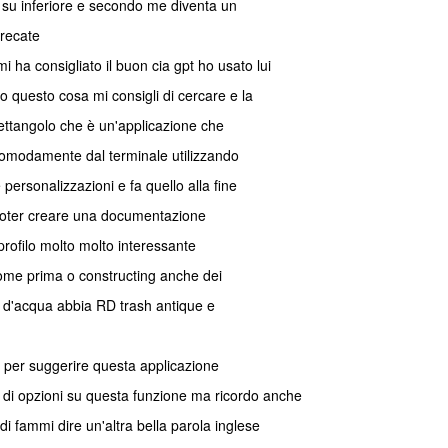
su inferiore e secondo me diventa un
precate
i ha consigliato il buon cia gpt ho usato lui
o questo cosa mi consigli di cercare e la
ettangolo che è un'applicazione che
 comodamente dal terminale utilizzando
personalizzazioni e fa quello alla fine
i poter creare una documentazione
profilo molto molto interessante
 come prima o constructing anche dei
o d'acqua abbia RD trash antique e
e per suggerire questa applicazione
e di opzioni su questa funzione ma ricordo anche
di fammi dire un'altra bella parola inglese