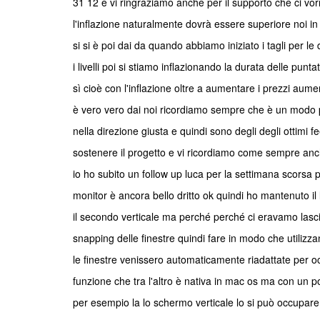
31 12 e vi ringraziamo anche per il supporto che ci vo
l'inflazione naturalmente dovrà essere superiore noi in
si si è poi dai da quando abbiamo iniziato i tagli per 
i livelli poi si stiamo inflazionando la durata delle pun
sì cioè con l'inflazione oltre a aumentare i prezzi aum
è vero vero dai noi ricordiamo sempre che è un modo p
nella direzione giusta e quindi sono degli degli ottimi
sostenere il progetto e vi ricordiamo come sempre anch
io ho subito un follow up luca per la settimana scorsa 
monitor è ancora bello dritto ok quindi ho mantenuto il
il secondo verticale ma perché perché ci eravamo lasciat
snapping delle finestre quindi fare in modo che utilizza
le finestre venissero automaticamente riadattate per 
funzione che tra l'altro è nativa in mac os ma con un 
per esempio la lo schermo verticale lo si può occupare