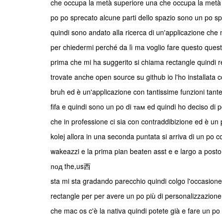
che occupa la metà superiore una che occupa la metà 
po po sprecato alcune parti dello spazio sono un po s
quindi sono andato alla ricerca di un'applicazione che m
per chiedermi perché da lì ma voglio fare questo quest
prima che mi ha suggerito si chiama rectangle quindi r
trovate anche open source su github io l'ho installata
bruh ed è un'applicazione con tantissime funzioni tante 
fifa e quindi sono un po di там ed quindi ho deciso d
che in professione ci sia con contraddibizione ed è un 
kolej allora in una seconda puntata si arriva di un po
wakeazzi e la prima pian beaten asst e e largo a post
под the,us西
sta mi sta gradando parecchio quindi colgo l'occasion
rectangle per per avere un po più di personalizzazion
che mac os c'è la nativa quindi potete già e fare un po 