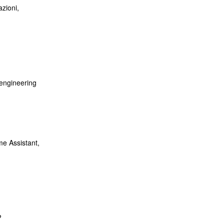
zioni,
engineering
me Assistant,
?