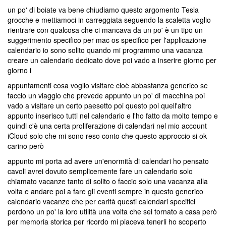
un po' di boiate va bene chiudiamo questo argomento Tesla
grocche e mettiamoci in carreggiata seguendo la scaletta voglio
rientrare con qualcosa che ci mancava da un po' è un tipo un
suggerimento specifico per mac os specifico per l'applicazione
calendario io sono solito quando mi programmo una vacanza
creare un calendario dedicato dove poi vado a inserire giorno per
giorno i
appuntamenti cosa voglio visitare cioè abbastanza generico se
faccio un viaggio che prevede appunto un po' di macchina poi
vado a visitare un certo paesetto poi questo poi quell'altro
appunto inserisco tutti nel calendario e l'ho fatto da molto tempo e
quindi c'è una certa proliferazione di calendari nel mio account
iCloud solo che mi sono reso conto che questo approccio si ok
carino però
appunto mi porta ad avere un'enormità di calendari ho pensato
cavoli avrei dovuto semplicemente fare un calendario solo
chiamato vacanze tanto di solito o faccio solo una vacanza alla
volta e andare poi a fare gli eventi sempre in questo generico
calendario vacanze che per carità questi calendari specifici
perdono un po' la loro utilità una volta che sei tornato a casa però
per memoria storica per ricordo mi piaceva tenerli ho scoperto