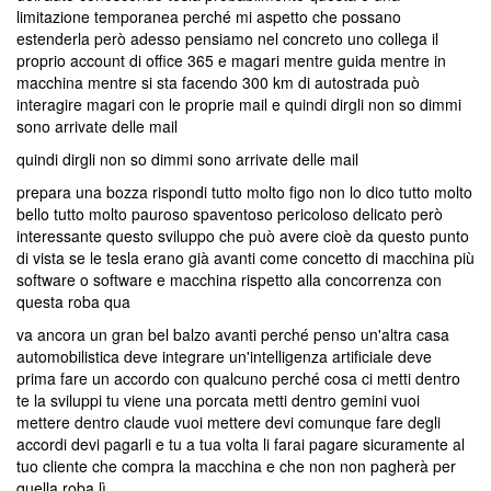
limitazione temporanea perché mi aspetto che possano
estenderla però adesso pensiamo nel concreto uno collega il
proprio account di office 365 e magari mentre guida mentre in
macchina mentre si sta facendo 300 km di autostrada può
interagire magari con le proprie mail e quindi dirgli non so dimmi
sono arrivate delle mail
quindi dirgli non so dimmi sono arrivate delle mail
prepara una bozza rispondi tutto molto figo non lo dico tutto molto
bello tutto molto pauroso spaventoso pericoloso delicato però
interessante questo sviluppo che può avere cioè da questo punto
di vista se le tesla erano già avanti come concetto di macchina più
software o software e macchina rispetto alla concorrenza con
questa roba qua
va ancora un gran bel balzo avanti perché penso un'altra casa
automobilistica deve integrare un'intelligenza artificiale deve
prima fare un accordo con qualcuno perché cosa ci metti dentro
te la sviluppi tu viene una porcata metti dentro gemini vuoi
mettere dentro claude vuoi mettere devi comunque fare degli
accordi devi pagarli e tu a tua volta li farai pagare sicuramente al
tuo cliente che compra la macchina e che non non pagherà per
quella roba lì