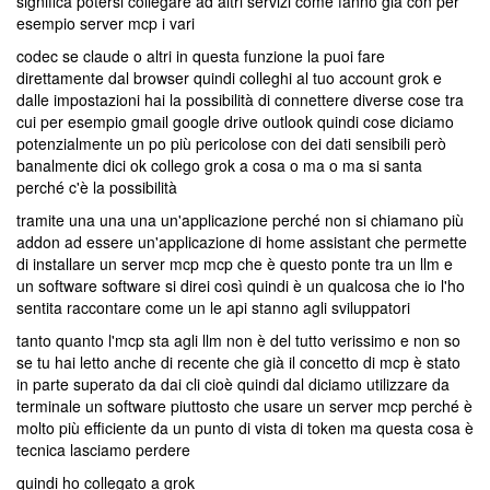
significa potersi collegare ad altri servizi come fanno già con per
esempio server mcp i vari
codec se claude o altri in questa funzione la puoi fare
direttamente dal browser quindi colleghi al tuo account grok e
dalle impostazioni hai la possibilità di connettere diverse cose tra
cui per esempio gmail google drive outlook quindi cose diciamo
potenzialmente un po più pericolose con dei dati sensibili però
banalmente dici ok collego grok a cosa o ma o ma si santa
perché c'è la possibilità
tramite una una una un'applicazione perché non si chiamano più
addon ad essere un'applicazione di home assistant che permette
di installare un server mcp mcp che è questo ponte tra un llm e
un software software si direi così quindi è un qualcosa che io l'ho
sentita raccontare come un le api stanno agli sviluppatori
tanto quanto l'mcp sta agli llm non è del tutto verissimo e non so
se tu hai letto anche di recente che già il concetto di mcp è stato
in parte superato da dai cli cioè quindi dal diciamo utilizzare da
terminale un software piuttosto che usare un server mcp perché è
molto più efficiente da un punto di vista di token ma questa cosa è
tecnica lasciamo perdere
quindi ho collegato a grok