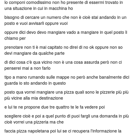
lo componi comodissimo non ho presente di essermi trovato in
una situazione in cui in macchina ho
bisogno di cercare un numero che non è cioè stai andando in un
posto e vuoi avvisarli oppure vuoi
oppure dici devo devo mangiare vado a mangiare in quel posto li
chiamo per
prenotare non ti è mai capitato no direi di no ok oppure non so
devi mangiare da qualche parte
di dici cosa c'è qua vicino non è una cosa assurda però non ci
penserei mai a non farlo
tipo a mano rumando sulle mappe no però anche banalmente dici
guarda io sto andando in questo
posto qua vorrei mangiare una pizza quali sono le pizzerie più più
più vicine alla mia destinazione
e lui te ne propone due tre quattro te le fa vedere poi
scegliere cioè e poi a quel punto di puoi fargli una domanda in più
cioè vorrei una pizzeria ma che
faccia pizza napoletana poi lui se ci recupera l'informazione la