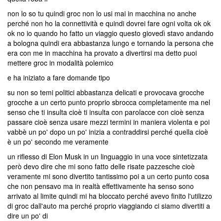
non lo so tu quindi groc non lo usi mai in macchina no anche
perché non ho la connettività e quindi dovrei fare ogni volta ok ok
ok no io quando ho fatto un viaggio questo giovedì stavo andando
a bologna quindi era abbastanza lungo e tornando la persona che
era con me in macchina ha provato a divertirsi ma detto puoi
mettere groc in modalità polemico
e ha iniziato a fare domande tipo
su non so temi politici abbastanza delicati e provocava grocche
grocche a un certo punto proprio sbrocca completamente ma nel
senso che ti insulta cioè ti insulta con parolacce con cioè senza
passare cioè senza usare mezzi termini in maniera violenta e poi
vabbè un po' dopo un po' inizia a contraddirsi perché quella cioè
è un po' secondo me veramente
un riflesso di Elon Musk in un linguaggio in una voce sintetizzata
però devo dire che mi sono fatto delle risate pazzesche cioè
veramente mi sono divertito tantissimo poi a un certo punto cosa
che non pensavo ma in realtà effettivamente ha senso sono
arrivato al limite quindi mi ha bloccato perché avevo finito l'utilizzo
di groc dall'auto ma perché proprio viaggiando ci siamo divertiti a
dire un po' di