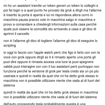
mi ho un assistant tramite un token generi un token lo colleghi e
poi fai login e a quel punto ho provato da grok a dirgli ma l'allarme
è inserito la porta è aperta e lui mi rispondeva allora corro in
macchina pausa pranzo volo in macchina salgo in macchina e
provo a comandare a chiedergli informazioni sulla casa perché
quale può essere la comodità sto arrivando a casa e gli dico di
aprirmi il cancello
non è l'allarme gli dico di togliere l'allarme gli dico di eseguire lo
scripting
io oggi lo faccio con l'apple watch però che figo è farlo con con la
voce con grok oppure dirgli so ti è rimasto aperto una porta gli
puoi dire oppure è rimasta accesa una luce la puoi spegnere
vabbè puoi interagire con con il tuo assistant però purtroppo non
funziona perché la versione di grok per tesla credo sia un po più
castrata e quindi in realtà da quel che mi ha detto grok stesso in
macchina non è possibile utilizzare niente che vada al di fuori del
sistema
quindi in realtà da quel che mi ha detto grok stesso in macchina
non è possibile utilizzare niente che vada al di fuori del sistema
dell'auto conoscendo tesla probabilmente questa è una