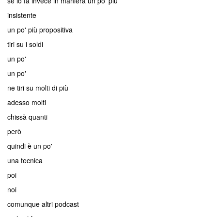
se lo fa invece in maniera un po' più
insistente
un po' più propositiva
tiri su i soldi
un po'
un po'
ne tiri su molti di più
adesso molti
chissà quanti
però
quindi è un po'
una tecnica
poi
noi
comunque altri podcast