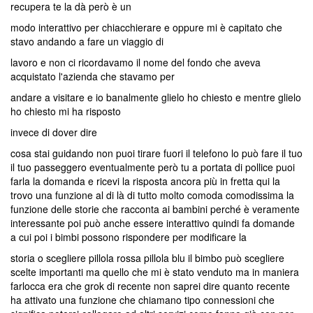
recupera te la dà però è un
modo interattivo per chiacchierare e oppure mi è capitato che
stavo andando a fare un viaggio di
lavoro e non ci ricordavamo il nome del fondo che aveva
acquistato l'azienda che stavamo per
andare a visitare e io banalmente glielo ho chiesto e mentre glielo
ho chiesto mi ha risposto
invece di dover dire
cosa stai guidando non puoi tirare fuori il telefono lo può fare il tuo
il tuo passeggero eventualmente però tu a portata di pollice puoi
farla la domanda e ricevi la risposta ancora più in fretta qui la
trovo una funzione al di là di tutto molto comoda comodissima la
funzione delle storie che racconta ai bambini perché è veramente
interessante poi può anche essere interattivo quindi fa domande
a cui poi i bimbi possono rispondere per modificare la
storia o scegliere pillola rossa pillola blu il bimbo può scegliere
scelte importanti ma quello che mi è stato venduto ma in maniera
farlocca era che grok di recente non saprei dire quanto recente
ha attivato una funzione che chiamano tipo connessioni che