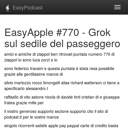
EasyPodcast
Toggl
navig
EasyApple #770 - Grok
sul sedile del passeggero
amici e amiche di ziappol ben ritrovati puntata numero 770 di
ziappol io sono luca zorzi e io
sono federico travaini e questa puntata è stata resa possibile
grazie alle gentilissime mance di
silvio mariozzo rocco limongelli alias richard watterson ci tiene a
specificarlo alessandro t
raffaello di vito astone nicola di davide tinti cristian di e giuseppe
fratea grazie mille per
il vostro generoso supporto sezione supporto cito il sito di
podcast.it per le vostre mance
singolo ricorrenti satisfe apple pay paypal carte di credito basta