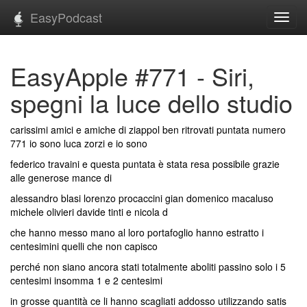
EasyPodcast
Toggl
navig
EasyApple #771 - Siri,
spegni la luce dello studio
carissimi amici e amiche di ziappol ben ritrovati puntata numero
771 io sono luca zorzi e io sono
federico travaini e questa puntata è stata resa possibile grazie
alle generose mance di
alessandro blasi lorenzo procaccini gian domenico macaluso
michele olivieri davide tinti e nicola d
che hanno messo mano al loro portafoglio hanno estratto i
centesimini quelli che non capisco
perché non siano ancora stati totalmente aboliti passino solo i 5
centesimi insomma 1 e 2 centesimi
in grosse quantità ce li hanno scagliati addosso utilizzando satis