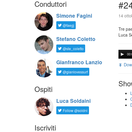
Conduttori
#24
Simone Fagini
14 otto
@faegj
Tre pae
Luca So
Stefano Coletto
@ste_coletto
00:
Gianfranco Lanzio
⏬ Down
@gianlovessurf
Sho
Ospiti
Luca Soldaini
Follow @soldni
Iscriviti