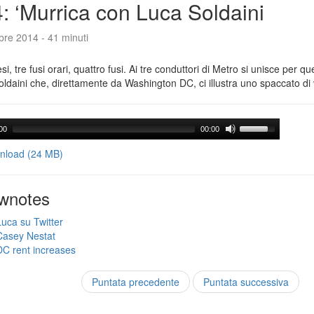
: ‘Murrica con Luca Soldaini
bre 2014 - 41 minuti
si, tre fusi orari, quattro fusi. Ai tre conduttori di Metro si unisce per 
ldaini che, direttamente da Washington DC, ci illustra uno spaccato di
00
00:00
load (24 MB)
wnotes
Luca su Twitter
Casey Nestat
DC rent increases
Puntata precedente
Puntata successiva