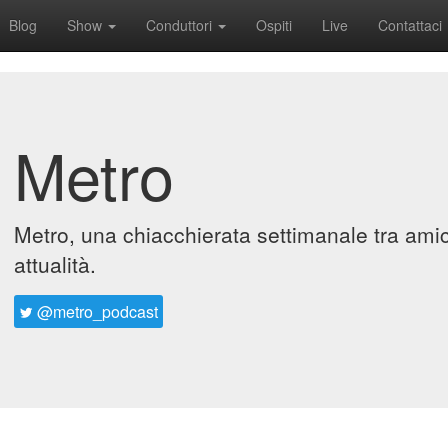
Blog
Show
Conduttori
Ospiti
Live
Contattaci
Metro
Metro, una chiacchierata settimanale tra amic
attualità.
@metro_podcast