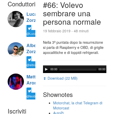
Conduttori
#66: Volevo
sembrare una
Luca
persona normale
Zorzi
19 febbraio 2019 - 48 minuti
@LucaTNT
Nella 3ª puntata dopo la resurrezione
Alberto
si parla di Raspberry e OBD, di griglie
Zorzi
apocalittiche e di loppidi refrigerati.
@albiz94
00:00
00:00
Matteo
⏬ Download (22 MB)
Arone
Shownotes
@teobiondo91
Motorchat, la chat Telegram di
Motorcast
Iscriviti
AutoPi