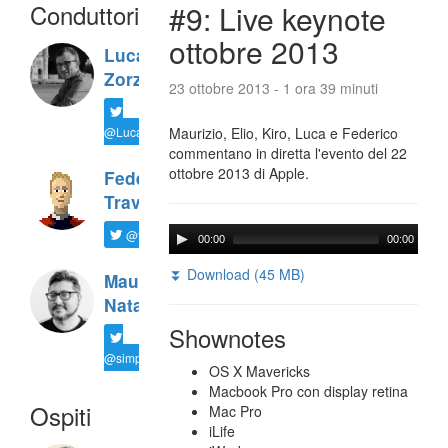
Conduttori
#9: Live keynote
ottobre 2013
Luca
Zorzi
23 ottobre 2013 - 1 ora 39 minuti
@LucaTNT
Maurizio, Elio, Kiro, Luca e Federico
commentano in diretta l'evento del 22
ottobre 2013 di Apple.
Federico
Travaini
@ftrava
00:00
00:00
⏬ Download (45 MB)
Maurizio
Natali
Shownotes
@simplemal
OS X Mavericks
Macbook Pro con display retina
Ospiti
Mac Pro
iLife