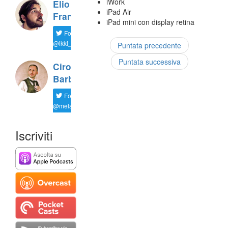
iWork
Elio
iPad Air
Franco
iPad mini con display retina
Follow
@ikki_83
Puntata precedente
Puntata successiva
Ciro 'Kiro'
Barbato
Follow
@melamorsicata
Iscriviti