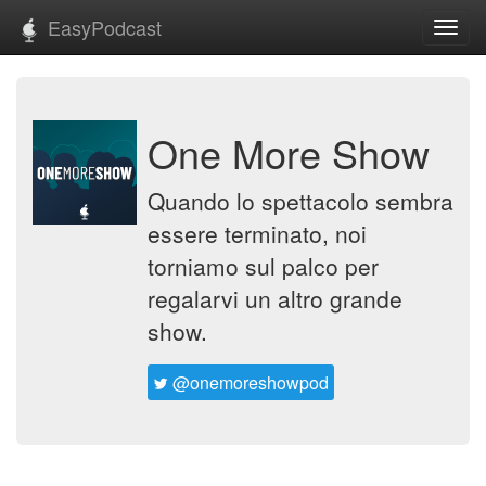
EasyPodcast
Toggl
navig
One More Show
Quando lo spettacolo sembra
essere terminato, noi
torniamo sul palco per
regalarvi un altro grande
show.
@onemoreshowpod