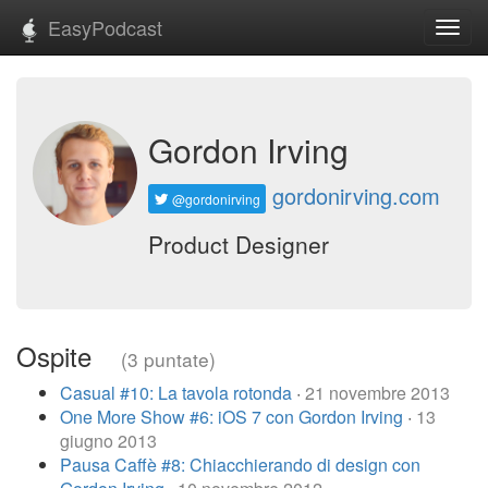
EasyPodcast
Toggl
navig
Gordon Irving
gordonirving.com
@gordonirving
Product Designer
Ospite
(3 puntate)
Casual #10: La tavola rotonda
·
21 novembre 2013
One More Show #6: iOS 7 con Gordon Irving
·
13
giugno 2013
Pausa Caffè #8: Chiacchierando di design con