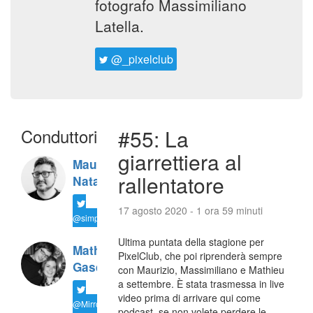
fotografo Massimiliano
Latella.
@_pixelclub
Conduttori
#55: La
giarrettiera al
Maurizio
rallentatore
Natali
17 agosto 2020 - 1 ora 59 minuti
@simplemal
Ultima puntata della stagione per
Mathieu
PixelClub, che poi riprenderà sempre
Gasquet
con Maurizio, Massimiliano e Mathieu
a settembre. È stata trasmessa in live
video prima di arrivare qui come
@MirrorLessons
podcast, se non volete perdere le