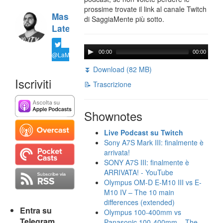
prossime trovate il link al canale Twitch
Massimiliano
di SaggiaMente più sotto.
Latella
00:00
00:00
@LaMaxImages
⏬ Download (82 MB)
Iscriviti
📝 Trascrizione
Shownotes
Live Podcast su Twitch
Sony A7S Mark III: finalmente è
arrivata!
SONY A7S III: finalmente è
ARRIVATA! - YouTube
Olympus OM-D E-M10 III vs E-
M10 IV – The 10 main
differences (extended)
Entra su
Olympus 100-400mm vs
Telegram
Panasonic 100-400mm – The