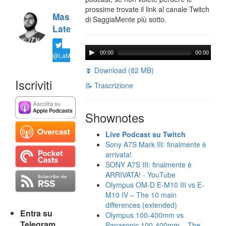
prossime trovate il link al canale Twitch
Massimiliano
di SaggiaMente più sotto.
Latella
00:00
00:00
@LaMaxImages
⏬ Download (82 MB)
Iscriviti
📝 Trascrizione
Shownotes
Live Podcast su Twitch
Sony A7S Mark III: finalmente è
arrivata!
SONY A7S III: finalmente è
ARRIVATA! - YouTube
Olympus OM-D E-M10 III vs E-
M10 IV – The 10 main
differences (extended)
Entra su
Olympus 100-400mm vs
Telegram
Panasonic 100-400mm – The