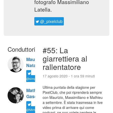
fotografo Massimiliano
Latella.
@_pixelclub
Conduttori
#55: La
giarrettiera al
Maurizio
rallentatore
Natali
17 agosto 2020 - 1 ora 59 minuti
@simplemal
Ultima puntata della stagione per
Mathieu
PixelClub, che poi riprenderà sempre
Gasquet
con Maurizio, Massimiliano e Mathieu
a settembre. È stata trasmessa in live
video prima di arrivare qui come
@MirrorLessons
podcast, se non volete perdere le