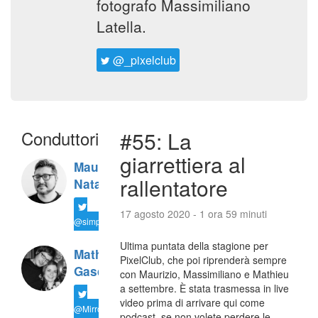
fotografo Massimiliano
Latella.
@_pixelclub
Conduttori
#55: La
giarrettiera al
Maurizio
rallentatore
Natali
17 agosto 2020 - 1 ora 59 minuti
@simplemal
Ultima puntata della stagione per
Mathieu
PixelClub, che poi riprenderà sempre
Gasquet
con Maurizio, Massimiliano e Mathieu
a settembre. È stata trasmessa in live
video prima di arrivare qui come
@MirrorLessons
podcast, se non volete perdere le