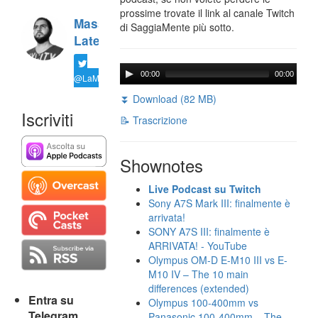
prossime trovate il link al canale Twitch
Massimiliano
di SaggiaMente più sotto.
Latella
00:00
00:00
@LaMaxImages
⏬ Download (82 MB)
Iscriviti
📝 Trascrizione
Shownotes
Live Podcast su Twitch
Sony A7S Mark III: finalmente è
arrivata!
SONY A7S III: finalmente è
ARRIVATA! - YouTube
Olympus OM-D E-M10 III vs E-
M10 IV – The 10 main
differences (extended)
Entra su
Olympus 100-400mm vs
Telegram
Panasonic 100-400mm – The