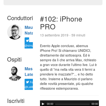
Conduttori
#102: iPhone
PRO
Maurizio
Natali
13 settembre 2019 - 59 minuti
@simplemal
Evento Apple concluso, abemus
iPhone Pro! Si chiamano UNIDICI,
direttamente dal sottosopra. Ed è
Ospiti
sempre da lì che arriva Max, richiesto
a gran voce durante l'ultimo live. Lui è
Massimiliano
quello di "ma nella vita vera ti fermi a
Latella
prendere le mazzate?"... e ho detto
tutto. Insieme a Maurizio ci parlano
Follow
delle novità presentate, più qualche
@LaMaxImages
riflessione estemporanea.
Iscriviti
00:00
00:00