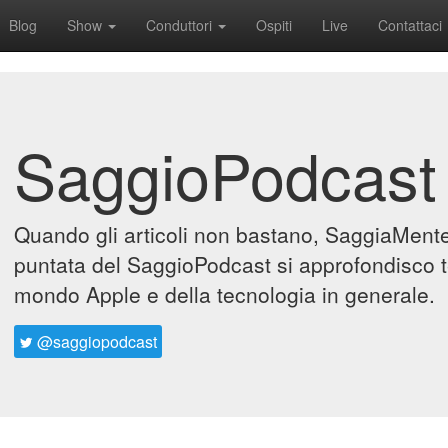
Blog
Show
Conduttori
Ospiti
Live
Contattaci
SaggioPodcast
Quando gli articoli non bastano, SaggiaMente 
puntata del SaggioPodcast si approfondisco t
mondo Apple e della tecnologia in generale.
@saggiopodcast