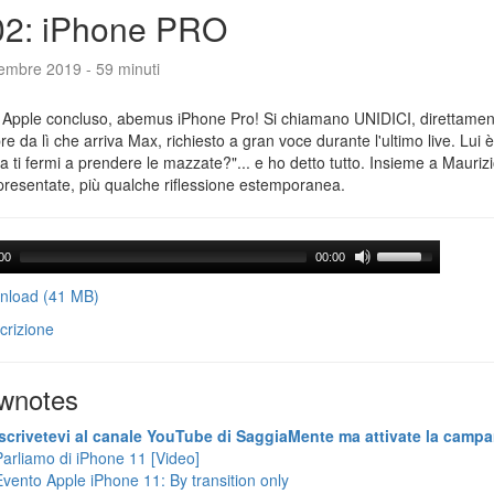
02: iPhone PRO
tembre 2019 - 59 minuti
 Apple concluso, abemus iPhone Pro! Si chiamano UNIDICI, direttament
e da lì che arriva Max, richiesto a gran voce durante l'ultimo live. Lui è
ra ti fermi a prendere le mazzate?"... e ho detto tutto. Insieme a Maurizi
presentate, più qualche riflessione estemporanea.
00
00:00
load (41 MB)
crizione
wnotes
Iscrivetevi al canale YouTube di SaggiaMente ma attivate la campa
Parliamo di iPhone 11 [Video]
Evento Apple iPhone 11: By transition only