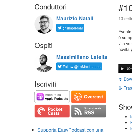
Conduttori
#1
Maurizio Natali
13 set
@simplemal
Evento
è sempr
Ospiti
vita ve
novità 
Massimiliano Latella
Follow @LaMaxImages
00:
⏬ Down
Iscriviti
📝 Tras
Sho
Supporta EasyPodcast con una