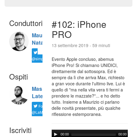
Conduttori
#102: iPhone
PRO
Maurizio
Natali
13 settembre 2019 - 59 minuti
@simplemal
Evento Apple concluso, abemus
iPhone Pro! Si chiamano UNIDICI,
direttamente dal sottosopra. Ed è
Ospiti
sempre da lì che arriva Max, richiesto
a gran voce durante l'ultimo live. Lui è
Massimiliano
quello di "ma nella vita vera ti fermi a
Latella
prendere le mazzate?"... e ho detto
tutto. Insieme a Maurizio ci parlano
Follow
delle novità presentate, più qualche
@LaMaxImages
riflessione estemporanea.
Iscriviti
00:00
00:00