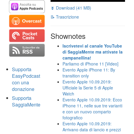
⏬ Download (41 MB)
📝 Trascrizione
Shownotes
Iscrivetevi al canale YouTube
di SaggiaMente ma attivate la
campanellina!
Parliamo di iPhone 11 [Video]
Supporta
Evento Apple iPhone 11: By
EasyPodcast
transition only
Evento Apple 10.09.2019:
con una
Ufficiale la Serie 5 di Apple
donazione
Watch
Supporta
Evento Apple 10.09.2019: Ecco
SaggiaMente
iPhone 11, nelle sue tre varianti
e con un nuovo comparto
fotografico
Evento Apple 10.09.2019:
Arrivano data di lancio e prezzi