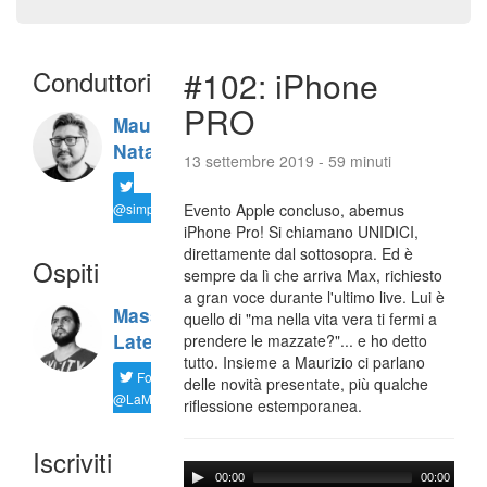
Conduttori
#102: iPhone
PRO
Maurizio
Natali
13 settembre 2019 - 59 minuti
@simplemal
Evento Apple concluso, abemus
iPhone Pro! Si chiamano UNIDICI,
direttamente dal sottosopra. Ed è
Ospiti
sempre da lì che arriva Max, richiesto
a gran voce durante l'ultimo live. Lui è
Massimiliano
quello di "ma nella vita vera ti fermi a
Latella
prendere le mazzate?"... e ho detto
tutto. Insieme a Maurizio ci parlano
Follow
delle novità presentate, più qualche
@LaMaxImages
riflessione estemporanea.
Iscriviti
00:00
00:00