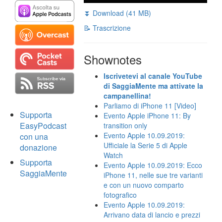
⏬ Download (41 MB)
📝 Trascrizione
Shownotes
Iscrivetevi al canale YouTube
di SaggiaMente ma attivate la
campanellina!
Parliamo di iPhone 11 [Video]
Supporta
Evento Apple iPhone 11: By
EasyPodcast
transition only
Evento Apple 10.09.2019:
con una
Ufficiale la Serie 5 di Apple
donazione
Watch
Supporta
Evento Apple 10.09.2019: Ecco
SaggiaMente
iPhone 11, nelle sue tre varianti
e con un nuovo comparto
fotografico
Evento Apple 10.09.2019:
Arrivano data di lancio e prezzi