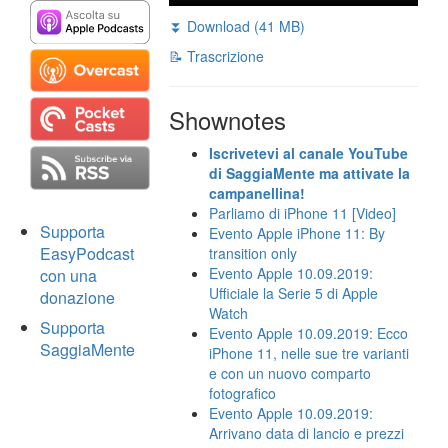
⏬ Download (41 MB)
📝 Trascrizione
Shownotes
Iscrivetevi al canale YouTube
di SaggiaMente ma attivate la
campanellina!
Parliamo di iPhone 11 [Video]
Supporta
Evento Apple iPhone 11: By
EasyPodcast
transition only
Evento Apple 10.09.2019:
con una
Ufficiale la Serie 5 di Apple
donazione
Watch
Supporta
Evento Apple 10.09.2019: Ecco
SaggiaMente
iPhone 11, nelle sue tre varianti
e con un nuovo comparto
fotografico
Evento Apple 10.09.2019:
Arrivano data di lancio e prezzi