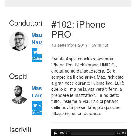
Conduttori
#102: iPhone
PRO
Maurizio
Natali
13 settembre 2019 - 59 minuti
@simplemal
Evento Apple concluso, abemus
iPhone Pro! Si chiamano UNIDICI,
direttamente dal sottosopra. Ed è
Ospiti
sempre da lì che arriva Max, richiesto
a gran voce durante l'ultimo live. Lui è
Massimiliano
quello di "ma nella vita vera ti fermi a
Latella
prendere le mazzate?"... e ho detto
tutto. Insieme a Maurizio ci parlano
Follow
delle novità presentate, più qualche
@LaMaxImages
riflessione estemporanea.
Iscriviti
00:00
00:00