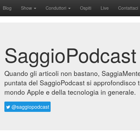
Blog
Show
Conduttori
Ospiti
Live
Contattaci
SaggioPodcast
Quando gli articoli non bastano, SaggiaMente 
puntata del SaggioPodcast si approfondisco t
mondo Apple e della tecnologia in generale.
@saggiopodcast