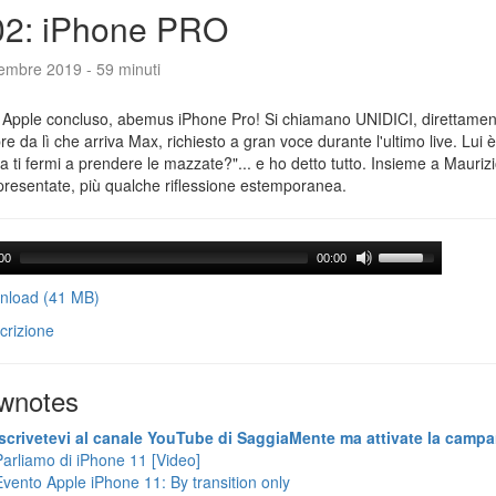
02: iPhone PRO
tembre 2019 - 59 minuti
 Apple concluso, abemus iPhone Pro! Si chiamano UNIDICI, direttament
e da lì che arriva Max, richiesto a gran voce durante l'ultimo live. Lui è
ra ti fermi a prendere le mazzate?"... e ho detto tutto. Insieme a Maurizi
presentate, più qualche riflessione estemporanea.
00
00:00
load (41 MB)
crizione
wnotes
Iscrivetevi al canale YouTube di SaggiaMente ma attivate la campa
Parliamo di iPhone 11 [Video]
Evento Apple iPhone 11: By transition only