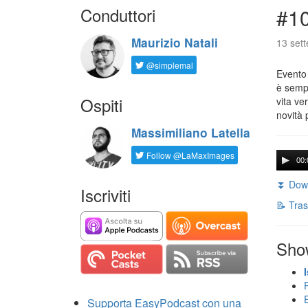
Conduttori
#1
Maurizio Natali
13 set
@simplemal
Evento
è sempr
Ospiti
vita ve
novità 
Massimiliano Latella
Follow @LaMaxImages
00:
⏬ Down
Iscriviti
📝 Tras
Sho
Supporta EasyPodcast con una