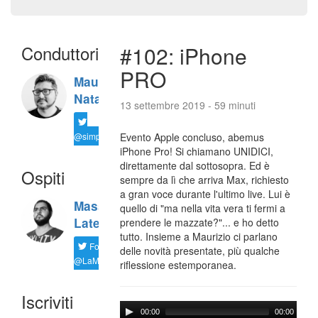
Conduttori
#102: iPhone
PRO
Maurizio
Natali
13 settembre 2019 - 59 minuti
@simplemal
Evento Apple concluso, abemus
iPhone Pro! Si chiamano UNIDICI,
direttamente dal sottosopra. Ed è
Ospiti
sempre da lì che arriva Max, richiesto
a gran voce durante l'ultimo live. Lui è
Massimiliano
quello di "ma nella vita vera ti fermi a
Latella
prendere le mazzate?"... e ho detto
tutto. Insieme a Maurizio ci parlano
Follow
delle novità presentate, più qualche
@LaMaxImages
riflessione estemporanea.
Iscriviti
00:00
00:00