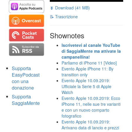
⏬ Download (41 MB)
📝 Trascrizione
Shownotes
Iscrivetevi al canale YouTube
di SaggiaMente ma attivate la
campanellina!
Parliamo di iPhone 11 [Video]
Supporta
Evento Apple iPhone 11: By
EasyPodcast
transition only
Evento Apple 10.09.2019:
con una
Ufficiale la Serie 5 di Apple
donazione
Watch
Supporta
Evento Apple 10.09.2019: Ecco
SaggiaMente
iPhone 11, nelle sue tre varianti
e con un nuovo comparto
fotografico
Evento Apple 10.09.2019:
Arrivano data di lancio e prezzi