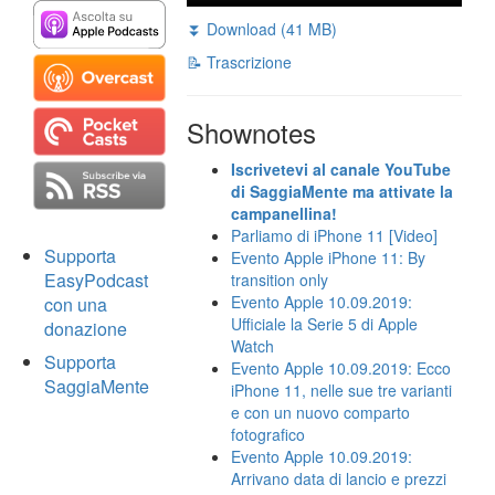
⏬ Download (41 MB)
📝 Trascrizione
Shownotes
Iscrivetevi al canale YouTube
di SaggiaMente ma attivate la
campanellina!
Parliamo di iPhone 11 [Video]
Supporta
Evento Apple iPhone 11: By
EasyPodcast
transition only
Evento Apple 10.09.2019:
con una
Ufficiale la Serie 5 di Apple
donazione
Watch
Supporta
Evento Apple 10.09.2019: Ecco
SaggiaMente
iPhone 11, nelle sue tre varianti
e con un nuovo comparto
fotografico
Evento Apple 10.09.2019:
Arrivano data di lancio e prezzi