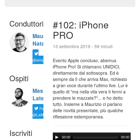
Conduttori
#102: iPhone
PRO
Maurizio
Natali
13 settembre 2019 - 59 minuti
@simplemal
Evento Apple concluso, abemus
iPhone Pro! Si chiamano UNIDICI,
direttamente dal sottosopra. Ed è
Ospiti
sempre da lì che arriva Max, richiesto
a gran voce durante l'ultimo live. Lui è
Massimiliano
quello di "ma nella vita vera ti fermi a
Latella
prendere le mazzate?"... e ho detto
tutto. Insieme a Maurizio ci parlano
Follow
delle novità presentate, più qualche
@LaMaxImages
riflessione estemporanea.
Iscriviti
00:00
00:00