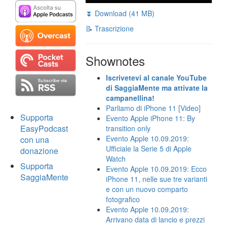
⏬ Download (41 MB)
📝 Trascrizione
Shownotes
Iscrivetevi al canale YouTube
di SaggiaMente ma attivate la
campanellina!
Parliamo di iPhone 11 [Video]
Supporta
Evento Apple iPhone 11: By
EasyPodcast
transition only
Evento Apple 10.09.2019:
con una
Ufficiale la Serie 5 di Apple
donazione
Watch
Supporta
Evento Apple 10.09.2019: Ecco
SaggiaMente
iPhone 11, nelle sue tre varianti
e con un nuovo comparto
fotografico
Evento Apple 10.09.2019:
Arrivano data di lancio e prezzi