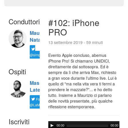
Conduttori
#102: iPhone
PRO
Maurizio
Natali
13 settembre 2019 - 59 minuti
@simplemal
Evento Apple concluso, abemus
iPhone Pro! Si chiamano UNIDICI,
direttamente dal sottosopra. Ed è
Ospiti
sempre da lì che arriva Max, richiesto
a gran voce durante l'ultimo live. Lui è
Massimiliano
quello di "ma nella vita vera ti fermi a
Latella
prendere le mazzate?"... e ho detto
tutto. Insieme a Maurizio ci parlano
Follow
delle novità presentate, più qualche
@LaMaxImages
riflessione estemporanea.
Iscriviti
00:00
00:00