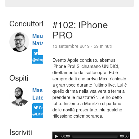
Conduttori
#102: iPhone
PRO
Maurizio
Natali
13 settembre 2019 - 59 minuti
@simplemal
Evento Apple concluso, abemus
iPhone Pro! Si chiamano UNIDICI,
direttamente dal sottosopra. Ed è
Ospiti
sempre da lì che arriva Max, richiesto
a gran voce durante l'ultimo live. Lui è
Massimiliano
quello di "ma nella vita vera ti fermi a
Latella
prendere le mazzate?"... e ho detto
tutto. Insieme a Maurizio ci parlano
Follow
delle novità presentate, più qualche
@LaMaxImages
riflessione estemporanea.
Iscriviti
00:00
00:00