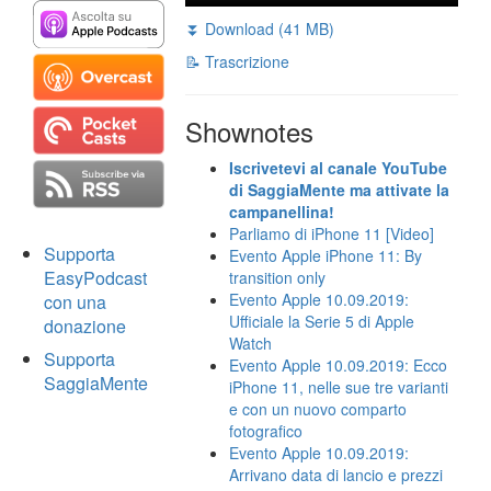
⏬ Download (41 MB)
📝 Trascrizione
Shownotes
Iscrivetevi al canale YouTube
di SaggiaMente ma attivate la
campanellina!
Parliamo di iPhone 11 [Video]
Supporta
Evento Apple iPhone 11: By
EasyPodcast
transition only
Evento Apple 10.09.2019:
con una
Ufficiale la Serie 5 di Apple
donazione
Watch
Supporta
Evento Apple 10.09.2019: Ecco
SaggiaMente
iPhone 11, nelle sue tre varianti
e con un nuovo comparto
fotografico
Evento Apple 10.09.2019:
Arrivano data di lancio e prezzi