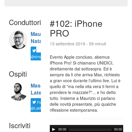
Conduttori
#102: iPhone
PRO
Maurizio
Natali
13 settembre 2019 - 59 minuti
@simplemal
Evento Apple concluso, abemus
iPhone Pro! Si chiamano UNIDICI,
direttamente dal sottosopra. Ed è
Ospiti
sempre da lì che arriva Max, richiesto
a gran voce durante l'ultimo live. Lui è
Massimiliano
quello di "ma nella vita vera ti fermi a
Latella
prendere le mazzate?"... e ho detto
tutto. Insieme a Maurizio ci parlano
Follow
delle novità presentate, più qualche
@LaMaxImages
riflessione estemporanea.
Iscriviti
00:00
00:00