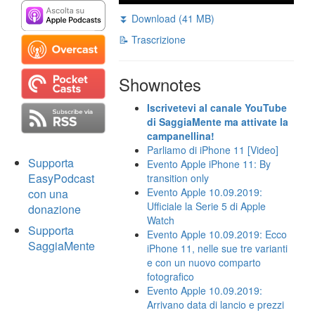
⏬ Download (41 MB)
📝 Trascrizione
Shownotes
Iscrivetevi al canale YouTube
di SaggiaMente ma attivate la
campanellina!
Parliamo di iPhone 11 [Video]
Supporta
Evento Apple iPhone 11: By
EasyPodcast
transition only
Evento Apple 10.09.2019:
con una
Ufficiale la Serie 5 di Apple
donazione
Watch
Supporta
Evento Apple 10.09.2019: Ecco
SaggiaMente
iPhone 11, nelle sue tre varianti
e con un nuovo comparto
fotografico
Evento Apple 10.09.2019:
Arrivano data di lancio e prezzi