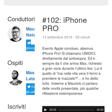
Conduttori
#102: iPhone
PRO
Maurizio
Natali
13 settembre 2019 - 59 minuti
@simplemal
Evento Apple concluso, abemus
iPhone Pro! Si chiamano UNIDICI,
direttamente dal sottosopra. Ed è
Ospiti
sempre da lì che arriva Max, richiesto
a gran voce durante l'ultimo live. Lui è
Massimiliano
quello di "ma nella vita vera ti fermi a
Latella
prendere le mazzate?"... e ho detto
tutto. Insieme a Maurizio ci parlano
Follow
delle novità presentate, più qualche
@LaMaxImages
riflessione estemporanea.
Iscriviti
00:00
00:00