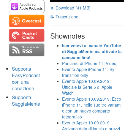
⏬ Download (41 MB)
📝 Trascrizione
Shownotes
Iscrivetevi al canale YouTube
di SaggiaMente ma attivate la
campanellina!
Parliamo di iPhone 11 [Video]
Supporta
Evento Apple iPhone 11: By
EasyPodcast
transition only
Evento Apple 10.09.2019:
con una
Ufficiale la Serie 5 di Apple
donazione
Watch
Supporta
Evento Apple 10.09.2019: Ecco
SaggiaMente
iPhone 11, nelle sue tre varianti
e con un nuovo comparto
fotografico
Evento Apple 10.09.2019:
Arrivano data di lancio e prezzi