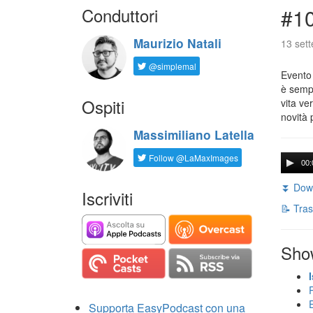
Conduttori
#1
Maurizio Natali
13 set
@simplemal
Evento
è sempr
Ospiti
vita ve
novità 
Massimiliano Latella
Follow @LaMaxImages
00:
⏬ Down
Iscriviti
📝 Tras
Sho
Supporta EasyPodcast con una