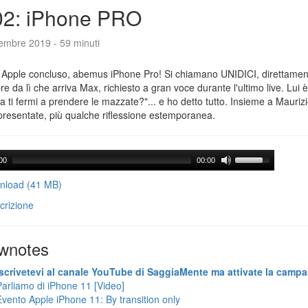
02: iPhone PRO
tembre 2019 - 59 minuti
 Apple concluso, abemus iPhone Pro! Si chiamano UNIDICI, direttament
e da lì che arriva Max, richiesto a gran voce durante l'ultimo live. Lui è
ra ti fermi a prendere le mazzate?"... e ho detto tutto. Insieme a Maurizi
presentate, più qualche riflessione estemporanea.
00
00:00
load (41 MB)
crizione
wnotes
Iscrivetevi al canale YouTube di SaggiaMente ma attivate la campa
Parliamo di iPhone 11 [Video]
Evento Apple iPhone 11: By transition only