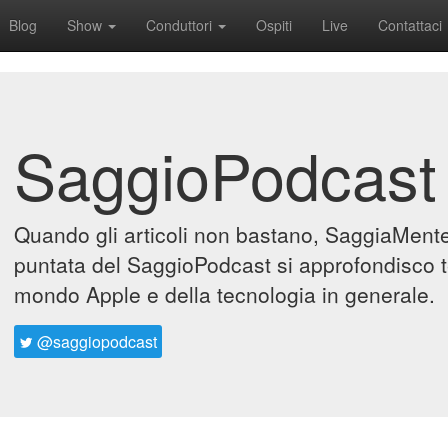
Blog
Show
Conduttori
Ospiti
Live
Contattaci
SaggioPodcast
Quando gli articoli non bastano, SaggiaMente 
puntata del SaggioPodcast si approfondisco t
mondo Apple e della tecnologia in generale.
@saggiopodcast