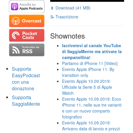
⏬ Download (41 MB)
📝 Trascrizione
Shownotes
Iscrivetevi al canale YouTube
di SaggiaMente ma attivate la
campanellina!
Parliamo di iPhone 11 [Video]
Supporta
Evento Apple iPhone 11: By
EasyPodcast
transition only
Evento Apple 10.09.2019:
con una
Ufficiale la Serie 5 di Apple
donazione
Watch
Supporta
Evento Apple 10.09.2019: Ecco
SaggiaMente
iPhone 11, nelle sue tre varianti
e con un nuovo comparto
fotografico
Evento Apple 10.09.2019:
Arrivano data di lancio e prezzi