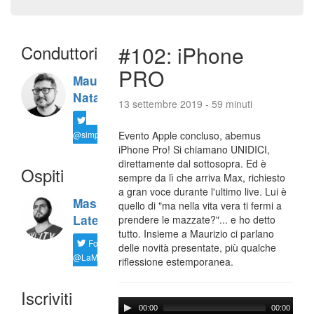
Conduttori
#102: iPhone
PRO
Maurizio
Natali
13 settembre 2019 - 59 minuti
@simplemal
Evento Apple concluso, abemus
iPhone Pro! Si chiamano UNIDICI,
direttamente dal sottosopra. Ed è
Ospiti
sempre da lì che arriva Max, richiesto
a gran voce durante l'ultimo live. Lui è
Massimiliano
quello di "ma nella vita vera ti fermi a
Latella
prendere le mazzate?"... e ho detto
tutto. Insieme a Maurizio ci parlano
Follow
delle novità presentate, più qualche
@LaMaxImages
riflessione estemporanea.
Iscriviti
00:00
00:00