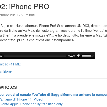
02: iPhone PRO
tembre 2019 - 59 minuti
 Apple concluso, abemus iPhone Pro! Si chiamano UNIDICI, direttament
e da lì che arriva Max, richiesto a gran voce durante l'ultimo live. Lui è
ra ti fermi a prendere le mazzate?"... e ho detto tutto. Insieme a Maurizi
presentate, più qualche riflessione estemporanea.
00
00:00
load (41 MB)
crizione
wnotes
Iscrivetevi al canale YouTube di SaggiaMente ma attivate la campa
Parliamo di iPhone 11 [Video]
Evento Apple iPhone 11: By transition only