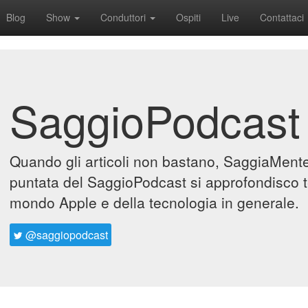
Blog
Show
Conduttori
Ospiti
Live
Contattaci
SaggioPodcast
Quando gli articoli non bastano, SaggiaMente 
puntata del SaggioPodcast si approfondisco t
mondo Apple e della tecnologia in generale.
@saggiopodcast