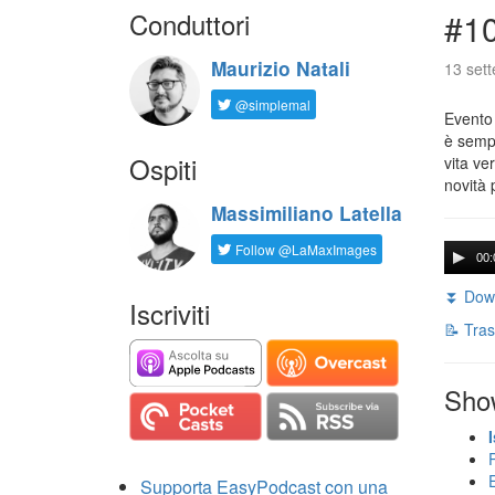
Conduttori
#1
Maurizio Natali
13 set
@simplemal
Evento
è sempr
Ospiti
vita ve
novità 
Massimiliano Latella
Follow @LaMaxImages
00:
⏬ Down
Iscriviti
📝 Tras
Sho
Supporta EasyPodcast con una