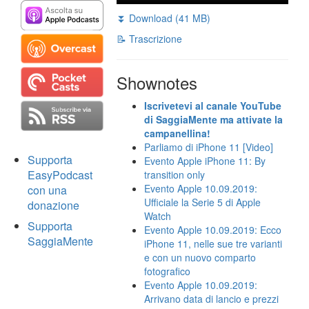
⏬ Download (41 MB)
📝 Trascrizione
Shownotes
Iscrivetevi al canale YouTube
di SaggiaMente ma attivate la
campanellina!
Parliamo di iPhone 11 [Video]
Supporta
Evento Apple iPhone 11: By
EasyPodcast
transition only
Evento Apple 10.09.2019:
con una
Ufficiale la Serie 5 di Apple
donazione
Watch
Supporta
Evento Apple 10.09.2019: Ecco
SaggiaMente
iPhone 11, nelle sue tre varianti
e con un nuovo comparto
fotografico
Evento Apple 10.09.2019:
Arrivano data di lancio e prezzi