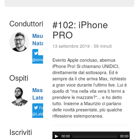
Conduttori
#102: iPhone
PRO
Maurizio
Natali
13 settembre 2019 - 59 minuti
@simplemal
Evento Apple concluso, abemus
iPhone Pro! Si chiamano UNIDICI,
direttamente dal sottosopra. Ed è
Ospiti
sempre da lì che arriva Max, richiesto
a gran voce durante l'ultimo live. Lui è
Massimiliano
quello di "ma nella vita vera ti fermi a
Latella
prendere le mazzate?"... e ho detto
tutto. Insieme a Maurizio ci parlano
Follow
delle novità presentate, più qualche
@LaMaxImages
riflessione estemporanea.
Iscriviti
00:00
00:00