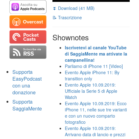
⏬ Download (41 MB)
📝 Trascrizione
Shownotes
Iscrivetevi al canale YouTube
di SaggiaMente ma attivate la
campanellina!
Parliamo di iPhone 11 [Video]
Supporta
Evento Apple iPhone 11: By
EasyPodcast
transition only
Evento Apple 10.09.2019:
con una
Ufficiale la Serie 5 di Apple
donazione
Watch
Supporta
Evento Apple 10.09.2019: Ecco
SaggiaMente
iPhone 11, nelle sue tre varianti
e con un nuovo comparto
fotografico
Evento Apple 10.09.2019:
Arrivano data di lancio e prezzi