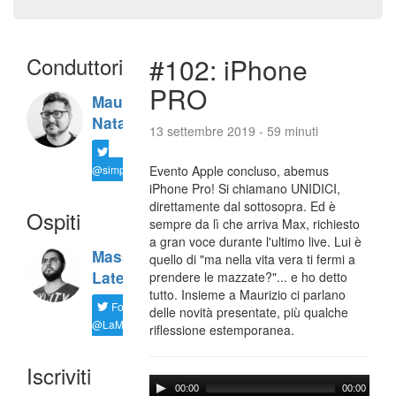
Conduttori
#102: iPhone
PRO
Maurizio
Natali
13 settembre 2019 - 59 minuti
@simplemal
Evento Apple concluso, abemus
iPhone Pro! Si chiamano UNIDICI,
direttamente dal sottosopra. Ed è
Ospiti
sempre da lì che arriva Max, richiesto
a gran voce durante l'ultimo live. Lui è
Massimiliano
quello di "ma nella vita vera ti fermi a
Latella
prendere le mazzate?"... e ho detto
tutto. Insieme a Maurizio ci parlano
Follow
delle novità presentate, più qualche
@LaMaxImages
riflessione estemporanea.
Iscriviti
00:00
00:00