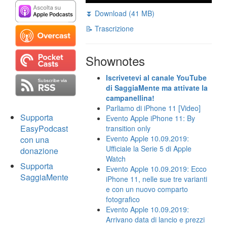
⏬ Download (41 MB)
📝 Trascrizione
Shownotes
Iscrivetevi al canale YouTube
di SaggiaMente ma attivate la
campanellina!
Parliamo di iPhone 11 [Video]
Supporta
Evento Apple iPhone 11: By
EasyPodcast
transition only
Evento Apple 10.09.2019:
con una
Ufficiale la Serie 5 di Apple
donazione
Watch
Supporta
Evento Apple 10.09.2019: Ecco
SaggiaMente
iPhone 11, nelle sue tre varianti
e con un nuovo comparto
fotografico
Evento Apple 10.09.2019:
Arrivano data di lancio e prezzi