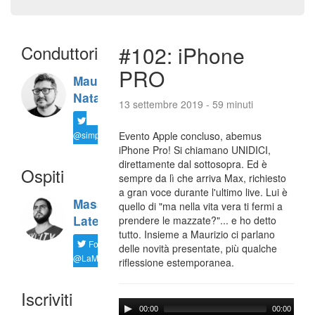
Conduttori
#102: iPhone
PRO
Maurizio
Natali
13 settembre 2019 - 59 minuti
@simplemal
Evento Apple concluso, abemus
iPhone Pro! Si chiamano UNIDICI,
direttamente dal sottosopra. Ed è
Ospiti
sempre da lì che arriva Max, richiesto
a gran voce durante l'ultimo live. Lui è
Massimiliano
quello di "ma nella vita vera ti fermi a
Latella
prendere le mazzate?"... e ho detto
tutto. Insieme a Maurizio ci parlano
Follow
delle novità presentate, più qualche
@LaMaxImages
riflessione estemporanea.
Iscriviti
00:00
00:00